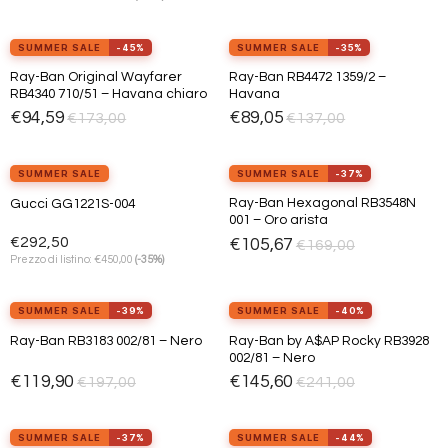
view_in_ar
Provalo ora
SUMMER SALE
-45%
SUMMER SALE
-35%
Ray-Ban Original Wayfarer
Ray-Ban RB4472 1359/2 –
Aggiungi
Aggiungi
RB4340 710/51 – Havana chiaro
Havana
alla lista
alla lista
dei
dei
€
94,59
€
89,05
€
173,00
€
137,00
desideri
desideri
view_in_ar
Provalo ora
SUMMER SALE
SUMMER SALE
-37%
Ray-Ban Hexagonal RB3548N
Gucci GG1221S-004
Aggiungi
Aggiungi
001 – Oro arista
alla lista
alla lista
dei
dei
€
292,50
€
105,67
€
169,00
desideri
desideri
€
Prezzo di listino:
450,00
(-35%)
view_in_ar
Provalo ora
SUMMER SALE
-39%
SUMMER SALE
-40%
Ray-Ban by A$AP Rocky RB3928
Ray-Ban RB3183 002/81 – Nero
Aggiungi
Aggiungi
002/81 – Nero
alla lista
alla lista
dei
dei
€
119,90
€
145,60
€
197,00
€
241,00
desideri
desideri
view_in_ar
view_in_ar
Provalo ora
Provalo ora
SUMMER SALE
-37%
SUMMER SALE
-44%