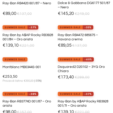
Dolce & Gabbana DG6177 501/87
Ray-Ban RB4420 601/87 – Nero
Aggiungi
Aggiungi
– Nero
alla lista
alla lista
dei
dei
€
89,00
€
145,20
€
137,00
€
249,00
desideri
desideri
SUMMER SALE
-37%
SUMMER SALE
-35%
Ray-Ban by A$AP Rocky RB3928
Ray-Ban RB4472 685675 –
Aggiungi
Aggiungi
001/8H – Oro arista
Havana crema
alla lista
alla lista
dei
dei
€
139,10
€
89,05
€
221,00
€
137,00
desideri
desideri
SUMMER SALE
SUMMER SALE
-40%
Dsquared2 D20102 – 3YG Oro
Montblanc MB0344S-001
Aggiungi
Aggiungi
Chiaro
alla lista
alla lista
dei
dei
€
253,50
€
173,40
€
289,00
desideri
desideri
€
Prezzo di listino:
390,00
(-35%)
SUMMER SALE
-38%
SUMMER SALE
-37%
Ray-Ban RB3774D 001/87 – Oro
Ray-Ban by A$AP Rocky RB3928
Aggiungi
Aggiungi
arista
001/7I – Oro arista
alla lista
alla lista
dei
dei
€
98,00
€
139,10
€
157,00
€
221,00