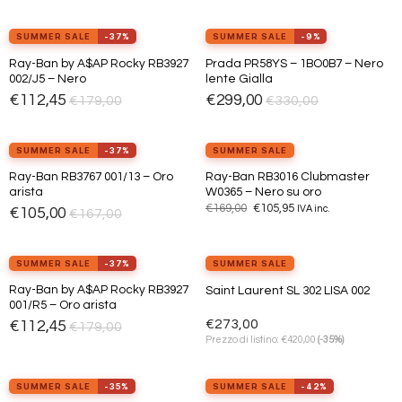
SUMMER SALE
-37%
SUMMER SALE
-9%
ESAURITO
Ray-Ban by A$AP Rocky RB3927
Prada PR58YS – 1BO0B7 – Nero
Aggiungi
Aggiungi
002/J5 – Nero
lente Gialla
alla lista
alla lista
dei
dei
€
112,45
€
299,00
€
179,00
€
330,00
desideri
desideri
view_in_ar
view_in_ar
Provalo ora
Provalo ora
SUMMER SALE
-37%
SUMMER SALE
Ray-Ban RB3767 001/13 – Oro
Ray-Ban RB3016 Clubmaster
Aggiungi
Aggiungi
arista
W0365 – Nero su oro
alla lista
alla lista
Il
Il
€
169,00
€
105,95
dei
dei
IVA inc.
€
105,00
€
167,00
prezzo
prezzo
desideri
desideri
originale
attuale
era:
è:
€169,00.
€105,95.
SUMMER SALE
-37%
SUMMER SALE
Ray-Ban by A$AP Rocky RB3927
Saint Laurent SL 302 LISA 002
Aggiungi
Aggiungi
001/R5 – Oro arista
alla lista
alla lista
dei
dei
€
273,00
€
112,45
€
179,00
desideri
desideri
€
Prezzo di listino:
420,00
(-35%)
view_in_ar
view_in_ar
Provalo ora
Provalo ora
SUMMER SALE
-35%
SUMMER SALE
-42%