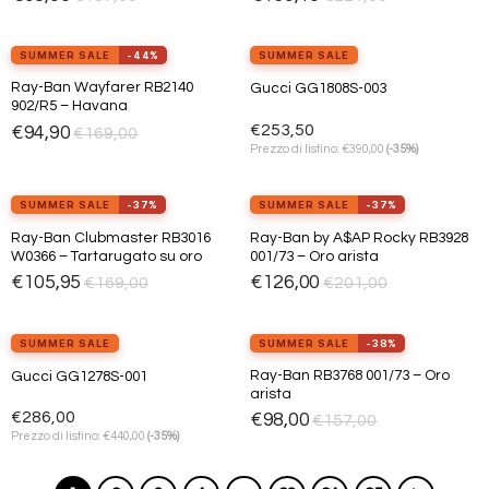
desideri
desideri
view_in_ar
Provalo ora
SUMMER SALE
-44%
SUMMER SALE
Ray-Ban Wayfarer RB2140
Gucci GG1808S-003
Aggiungi
Aggiungi
902/R5 – Havana
alla lista
alla lista
dei
dei
€
253,50
€
94,90
€
169,00
desideri
desideri
€
Prezzo di listino:
390,00
(-35%)
SUMMER SALE
-37%
SUMMER SALE
-37%
Ray-Ban Clubmaster RB3016
Ray-Ban by A$AP Rocky RB3928
Aggiungi
Aggiungi
W0366 – Tartarugato su oro
001/73 – Oro arista
alla lista
alla lista
dei
dei
€
105,95
€
126,00
€
169,00
€
201,00
desideri
desideri
SUMMER SALE
SUMMER SALE
-38%
Ray-Ban RB3768 001/73 – Oro
Gucci GG1278S-001
Aggiungi
Aggiungi
arista
alla lista
alla lista
dei
dei
€
286,00
€
98,00
€
157,00
desideri
desideri
€
Prezzo di listino:
440,00
(-35%)