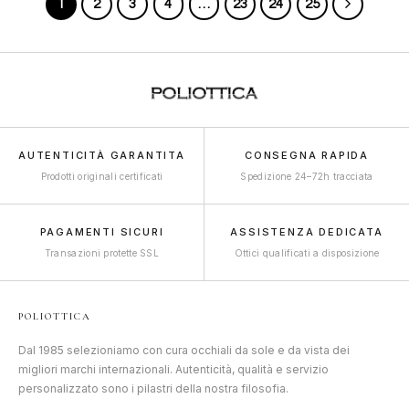
1
2
3
4
…
23
24
25
AUTENTICITÀ GARANTITA
CONSEGNA RAPIDA
Prodotti originali certificati
Spedizione 24–72h tracciata
PAGAMENTI SICURI
ASSISTENZA DEDICATA
Transazioni protette SSL
Ottici qualificati a disposizione
POLIOTTICA
Dal 1985 selezioniamo con cura occhiali da sole e da vista dei
migliori marchi internazionali. Autenticità, qualità e servizio
personalizzato sono i pilastri della nostra filosofia.