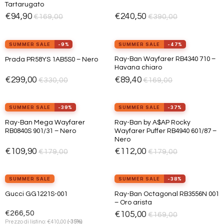
Tartarugato
alla lista
alla lista
dei
dei
€
94,90
€
240,50
€
169,00
€
390,00
desideri
desideri
view_in_ar
view_in_ar
Provalo ora
Provalo ora
SUMMER SALE
-9%
SUMMER SALE
-47%
ESAURITO
Ray-Ban Wayfarer RB4340 710 –
Prada PR58YS 1AB5S0 – Nero
Aggiungi
Aggiungi
Havana chiaro
alla lista
alla lista
dei
dei
€
299,00
€
89,40
€
330,00
€
169,00
desideri
desideri
view_in_ar
view_in_ar
Provalo ora
Provalo ora
SUMMER SALE
-39%
SUMMER SALE
-37%
Ray-Ban Mega Wayfarer
Ray-Ban by A$AP Rocky
Aggiungi
Aggiungi
RB0840S 901/31 – Nero
Wayfarer Puffer RB4940 601/87 –
alla lista
alla lista
Nero
dei
dei
desideri
desideri
€
109,90
€
112,00
€
179,00
€
179,00
view_in_ar
Provalo ora
SUMMER SALE
SUMMER SALE
-38%
Ray-Ban Octagonal RB3556N 001
Gucci GG1221S-001
Aggiungi
Aggiungi
– Oro arista
alla lista
alla lista
dei
dei
€
266,50
€
105,00
€
169,00
desideri
desideri
€
Prezzo di listino:
410,00
(-35%)