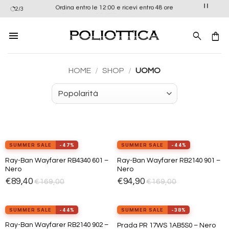
Salta
Ordina entro le 12:00 e ricevi entro 48 ore
2/3
ai
contenuti
HOME
/
SHOP
/
UOMO
view_in_ar
view_in_ar
Provalo ora
Provalo ora
SUMMER SALE
-47%
SUMMER SALE
-44%
Ray-Ban Wayfarer RB4340 601 –
Ray-Ban Wayfarer RB2140 901 –
Aggiungi
Aggiungi
Nero
Nero
alla lista
alla lista
dei
dei
€
89,40
€
94,90
€
169,00
€
169,00
desideri
desideri
view_in_ar
view_in_ar
Provalo ora
Provalo ora
SUMMER SALE
-44%
SUMMER SALE
-38%
Ray-Ban Wayfarer RB2140 902 –
Prada PR 17WS 1AB5S0 – Nero
Aggiungi
Aggiungi