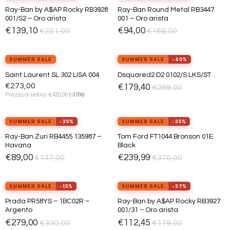
Ray-Ban by A$AP Rocky RB3928
Ray-Ban Round Metal RB3447
Aggiungi
Aggiungi
001/S2 – Oro arista
001 – Oro arista
alla lista
alla lista
dei
dei
€
139,10
€
94,00
€
221,00
€
169,00
desideri
desideri
SUMMER SALE
SUMMER SALE
-40%
Saint Laurent SL 302 LISA 004
Dsquared2 D2 0102/S LKS/ST
Aggiungi
Aggiungi
€
273,00
€
179,40
alla lista
alla lista
€
299,00
dei
dei
€
Prezzo di listino:
420,00
(-35%)
desideri
desideri
SUMMER SALE
-35%
SUMMER SALE
-35%
Ray-Ban Zuri RB4455 135987 –
Tom Ford FT1044 Bronson 01E
Aggiungi
Aggiungi
Havana
Black
alla lista
alla lista
dei
dei
€
89,00
€
239,99
€
137,00
€
370,00
desideri
desideri
view_in_ar
Provalo ora
SUMMER SALE
-15%
SUMMER SALE
-37%
Prada PR58YS – 1BC02R –
Ray-Ban by A$AP Rocky RB3927
Aggiungi
Aggiungi
Argento
001/31 – Oro arista
alla lista
alla lista
dei
dei
€
279,00
€
112,45
€
330,00
€
179,00
desideri
desideri