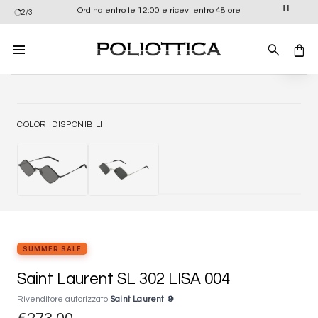
Salta
Ordina entro le 12:00 e ricevi entro 48 ore
2/3
ai
contenuti
Aggiung
alla list
dei
desider
COLORI DISPONIBILI:
SUMMER SALE
Saint Laurent SL 302 LISA 004
Rivenditore autorizzato
Saint Laurent ®