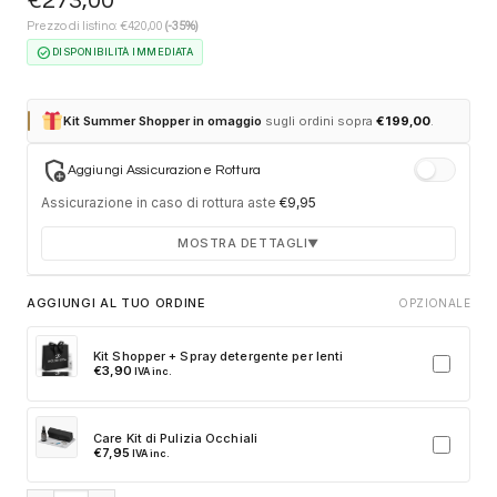
€
273,00
€
Prezzo di listino:
420,00
(-35%)
check_circle
DISPONIBILITÀ IMMEDIATA
Kit Summer Shopper in omaggio
sugli ordini sopra
€
199,00
.
add_moderator
Aggiungi Assicurazione Rottura
Assicurazione in caso di rottura aste
€
9,95
MOSTRA DETTAGLI
▼
Durata 12 mesi dalla consegna dell'ordine
AGGIUNGI AL TUO ORDINE
OPZIONALE
Fino a 2 sostituzioni delle aste in caso di danno
accidentale
Kit Shopper + Spray detergente per lenti
€
3,90
IVA inc.
Ricambi originali e certificati del produttore
Spedizione espressa delle aste nuove
Care Kit di Pulizia Occhiali
Clicca sulla card per attivare l'assicurazione. Se non clicchi, non
€
7,95
IVA inc.
verrà aggiunta al tuo ordine.