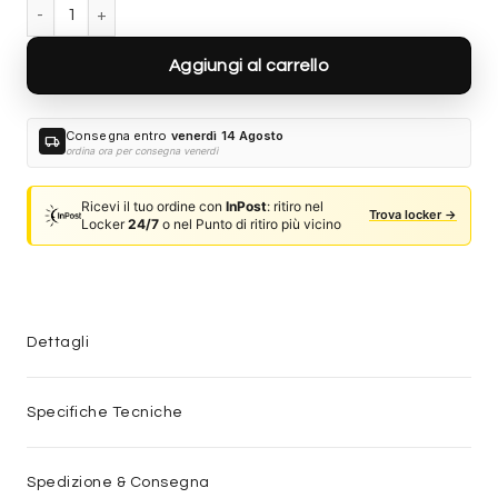
Saint Laurent SL 302 LISA 004 quantità
Aggiungi al carrello
Consegna entro
venerdì 14 Agosto
local_shipping
ordina ora per consegna venerdì
Ricevi il tuo ordine con
InPost
: ritiro nel
Trova locker →
Locker
24/7
o nel Punto di ritiro più vicino
Dettagli
Specifiche Tecniche
Spedizione & Consegna