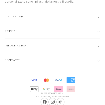
personalizzato sono i pilastri della nostra filosofia.
⌄
COLLEZIONI
DONNA
⌄
SERVIZI
UOMO
ACCOUNT
JUNIOR
⌄
INFORMAZIONI
TRACCIA ORDINE
GIFT CARD
CONTATTI
SPEDIZIONI
⌄
CONTATTI
PRIVACY
FAQ
+39 351 121 99 24
COOKIE
INFOPOLIOTTICA@LIBERO.IT
RECESSO
Lun–Sab
TERMINI
9:30–13:00, 16:00–20:00
P.IVA IT06310281214
Via Roma 44, Torre del Greco