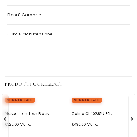
Resi & Garanzie
Cura & Manutenzione
PRODOTTI CORRELATI
SUMMER SALE
SUMMER SALE
ESAURITO
Aggiungi
Aggiungi
Moscot Lemtosh Black
Celine CL40235U 30N
alla lista
alla lista
dei
dei
€
325,00
€
490,00
desideri
desideri
IVA inc.
IVA inc.