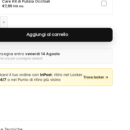
Care Kit di Pulizia Occhiali
a al tuo ordine.
€
7,95
IVA inc.
1278S-001 quantità
Aggiungi al carrello
nsegna entro
venerdì 14 Agosto
ina ora per consegna venerdì
icevi il tuo ordine con
InPost
: ritiro nel Locker
Trova locker →
4/7
o nel Punto di ritiro più vicino
he Tecniche