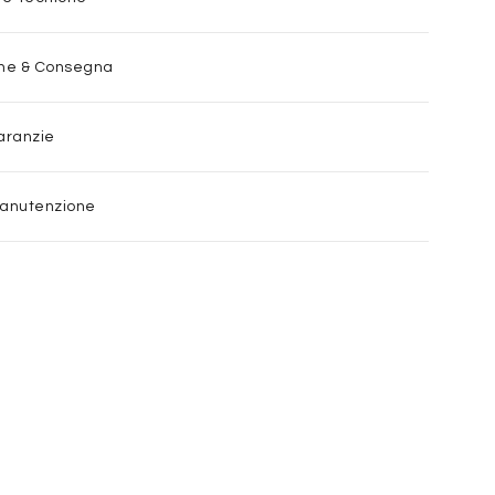
one & Consegna
aranzie
Manutenzione