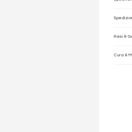
Spedizi
Resi & G
Cura & 