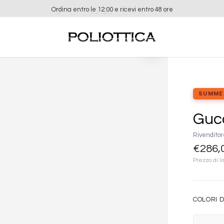
Ordina entro le 12:00 e ricevi entro 48 ore
Aggiungi
alla lista
dei
desideri
SUMME
Guc
Rivenditor
€
286,
Prezzo di li
COLORI D