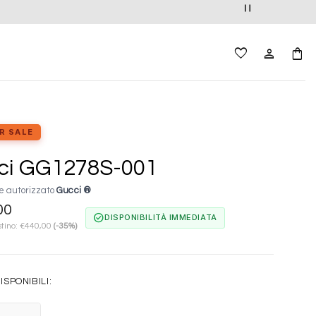
R SALE
ci GG1278S-001
e autorizzato
Gucci ®
00
check_circle
DISPONIBILITÀ IMMEDIATA
stino:
€
440,00
(-35%)
ISPONIBILI: