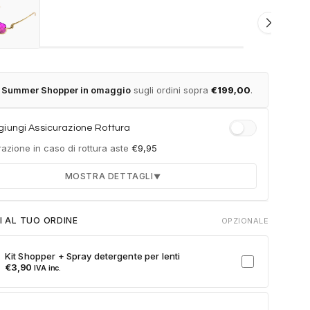
t Summer Shopper in omaggio
sugli ordini sopra
€
199,00
.
iungi Assicurazione Rottura
azione in caso di rottura aste
€
9,95
MOSTRA DETTAGLI
▼
Durata 12 mesi dalla consegna dell'ordine
I AL TUO ORDINE
OPZIONALE
Fino a 2 sostituzioni delle aste in caso di danno
accidentale
Kit Shopper + Spray detergente per lenti
Ricambi originali e certificati del produttore
€
3,90
IVA inc.
Spedizione espressa delle aste nuove
ulla card per attivare l'assicurazione. Se non clicchi, non verrà