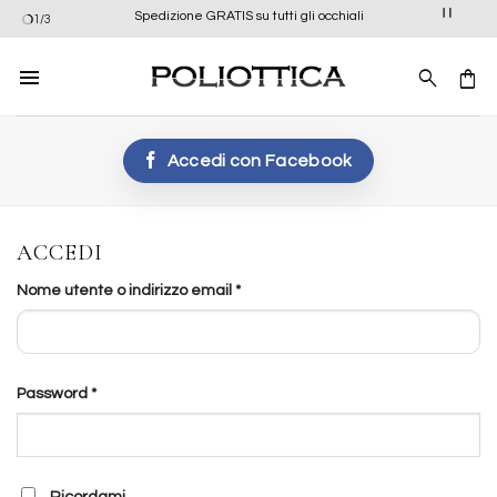
Salta
Spedizione GRATIS su tutti gli occhiali
1/3
ai
contenuti
Accedi con
Facebook
ACCEDI
Richiesto
Nome utente o indirizzo email
*
Richiesto
Password
*
Ricordami