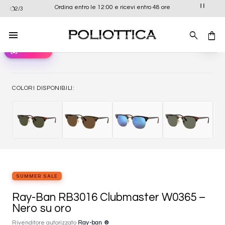
Salta
Ordina entro le 12:00 e ricevi entro 48 ore
2/3
ai
contenuti
view_in_ar
Provali ora
Aggiung
alla list
dei
desider
COLORI DISPONIBILI:
SUMMER SALE
Ray-Ban RB3016 Clubmaster W0365 –
Nero su oro
Rivenditore autorizzato
Ray-ban ®