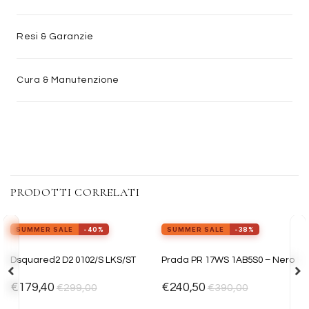
Resi & Garanzie
Cura & Manutenzione
PRODOTTI CORRELATI
view_in_ar
Provalo ora
SUMMER SALE
-40%
SUMMER SALE
-38%
Aggiungi
Aggiungi
Dsquared2 D2 0102/S LKS/ST
Prada PR 17WS 1AB5S0 – Nero
alla lista
alla lista
dei
dei
desideri
desideri
€
179,40
€
240,50
€
299,00
€
390,00