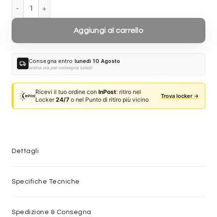
Ray-Ban RB3016 Clubmaster W0365 - Nero su oro quantità
Aggiungi al carrello
Consegna entro
lunedì 10 Agosto
local_shipping
ordina ora per consegna lunedì
Ricevi il tuo ordine con
InPost
: ritiro nel
Trova locker →
Locker
24/7
o nel Punto di ritiro più vicino
Dettagli
Specifiche Tecniche
Spedizione & Consegna