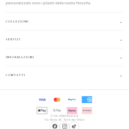
personalizzato sono i pilastri della nostra filosofia.
⌄
COLLEZIONI
DONNA
⌄
SERVIZI
UOMO
ACCOUNT
JUNIOR
⌄
INFORMAZIONI
TRACCIA ORDINE
GIFT CARD
CONTATTI
SPEDIZIONI
⌄
CONTATTI
PRIVACY
FAQ
+39 351 121 99 24
COOKIE
INFOPOLIOTTICA@LIBERO.IT
RECESSO
Lun–Sab
TERMINI
9:30–13:00, 16:00–20:00
P.IVA IT06310281214
Via Roma 44, Torre del Greco