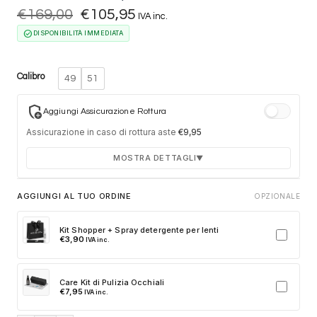
€
169,00
Il
€
105,95
Il
IVA inc.
prezzo
prezzo
check_circle
originale
attuale
DISPONIBILITÀ IMMEDIATA
era:
è:
€169,00.
€105,95.
Calibro
49
51
add_moderator
Aggiungi Assicurazione Rottura
Assicurazione in caso di rottura aste
€
9,95
MOSTRA DETTAGLI
▼
Durata 12 mesi dalla consegna dell'ordine
AGGIUNGI AL TUO ORDINE
OPZIONALE
Fino a 2 sostituzioni delle aste in caso di danno
accidentale
Kit Shopper + Spray detergente per lenti
€
3,90
IVA inc.
Ricambi originali e certificati del produttore
Spedizione espressa delle aste nuove
Care Kit di Pulizia Occhiali
Clicca sulla card per attivare l'assicurazione. Se non clicchi, non
€
7,95
IVA inc.
verrà aggiunta al tuo ordine.