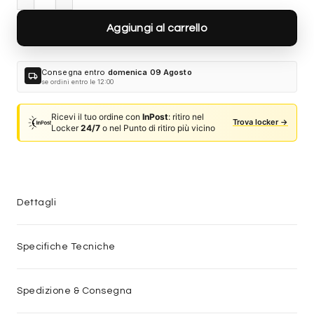
Aggiungi al carrello
Consegna entro
domenica 09 Agosto
local_shipping
se ordini entro le 12:00
Ricevi il tuo ordine con
InPost
: ritiro nel
Trova locker →
Locker
24/7
o nel Punto di ritiro più vicino
Dettagli
Specifiche Tecniche
Spedizione & Consegna