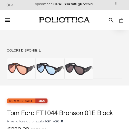
Salta
Spedizione GRATIS su tutti gli occhiali
1/3
ai
contenuti
Aggiung
alla list
dei
desider
COLORI DISPONIBILI:
SUMMER SALE
-35%
Tom Ford FT1044 Bronson 01E Black
Rivenditore autorizzato
Tom Ford ®