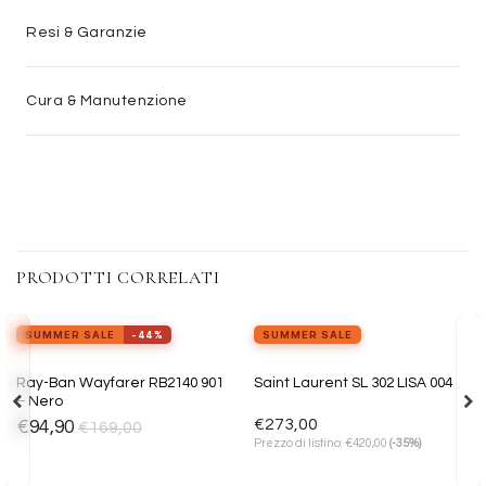
Resi & Garanzie
Cura & Manutenzione
PRODOTTI CORRELATI
view_in_ar
Provalo ora
SUMMER SALE
-44%
SUMMER SALE
Aggiungi
Aggiungi
Ray-Ban Wayfarer RB2140 901
Saint Laurent SL 302 LISA 004
alla lista
alla lista
– Nero
dei
dei
desideri
desideri
€
273,00
€
94,90
€
169,00
€
Prezzo di listino:
420,00
(-35%)