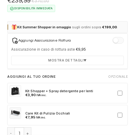
€
239,99
€
370,00
check_circle
DISPONIBILITÀ IMMEDIATA
Kit Summer Shopper in omaggio
sugli ordini sopra
€
199,00
.
add_moderator
Aggiungi Assicurazione Rottura
Assicurazione in caso di rottura aste
€
9,95
MOSTRA DETTAGLI
▼
Durata 12 mesi dalla consegna dell'ordine
AGGIUNGI AL TUO ORDINE
OPZIONALE
Fino a 2 sostituzioni delle aste in caso di danno
accidentale
Kit Shopper + Spray detergente per lenti
€
3,90
IVA inc.
Ricambi originali e certificati del produttore
Spedizione espressa delle aste nuove
Care Kit di Pulizia Occhiali
Clicca sulla card per attivare l'assicurazione. Se non clicchi, non
€
7,95
IVA inc.
verrà aggiunta al tuo ordine.
Tom Ford FT1044 Bronson 01E Black quantità