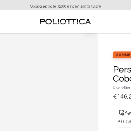
Ordina entro le 12:00 e ricevi entro 48 ore
Aggiungi
alla lista
dei
desideri
SUMME
Per
Coba
Rivenditor
€
146,
add_moderator
Agg
Assicur