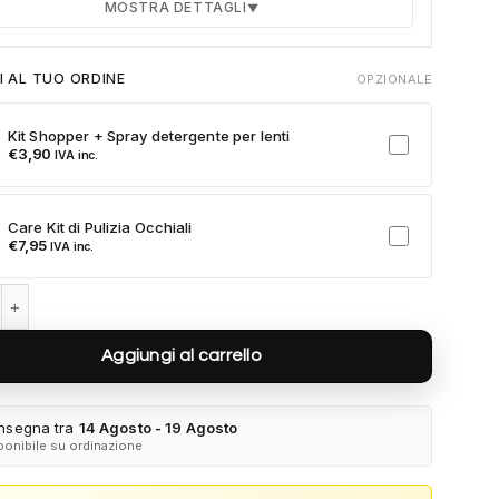
MOSTRA DETTAGLI
▼
Durata 12 mesi dalla consegna dell'ordine
I AL TUO ORDINE
OPZIONALE
Fino a 2 sostituzioni delle aste in caso di danno
accidentale
Kit Shopper + Spray detergente per lenti
Ricambi originali e certificati del produttore
€
3,90
IVA inc.
Spedizione espressa delle aste nuove
ulla card per attivare l'assicurazione. Se non clicchi, non verrà
Care Kit di Pulizia Occhiali
a al tuo ordine.
€
7,95
IVA inc.
3152S 181/Q8 - Cobalto quantità
Aggiungi al carrello
nsegna tra
14 Agosto - 19 Agosto
ponibile su ordinazione