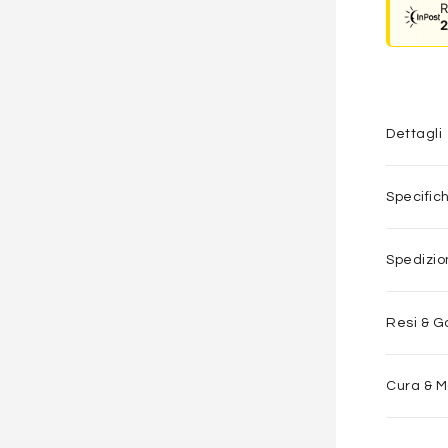
R
2
Dettagli
Specific
Spedizi
Resi & G
Cura & 