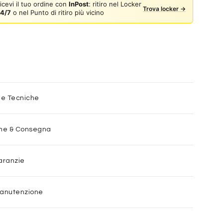
icevi il tuo ordine con
InPost
: ritiro nel Locker
Trova locker →
4/7
o nel Punto di ritiro più vicino
he Tecniche
one & Consegna
aranzie
Manutenzione