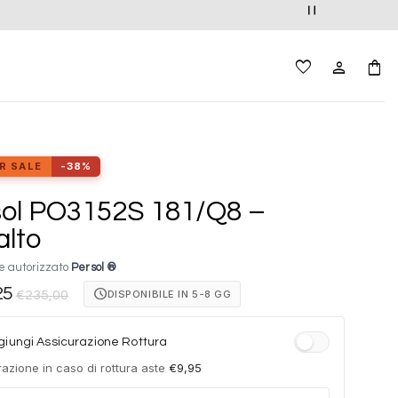
R SALE
-38%
sol PO3152S 181/Q8 –
lto
e autorizzato
Persol ®
25
schedule
DISPONIBILE IN 5-8 GG
€
235,00
iungi Assicurazione Rottura
azione in caso di rottura aste
€
9,95