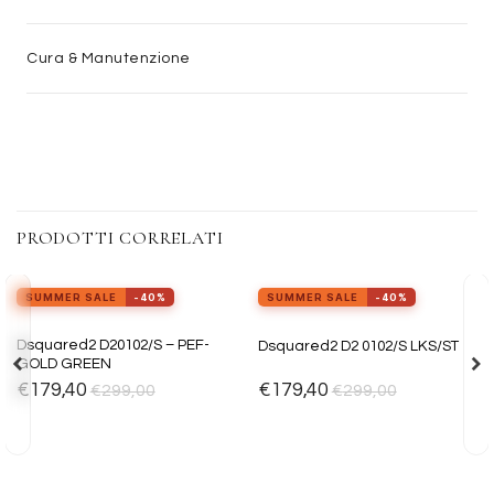
Cura & Manutenzione
PRODOTTI CORRELATI
SUMMER SALE
-40%
SUMMER SALE
-40%
Aggiungi
Aggiungi
Dsquared2 D20102/S – PEF-
Dsquared2 D2 0102/S LKS/ST
alla lista
alla lista
GOLD GREEN
dei
dei
desideri
desideri
€
179,40
€
179,40
€
299,00
€
299,00