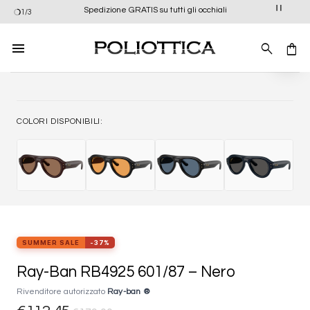
Salta
Spedizione GRATIS su tutti gli occhiali
1/3
ai
contenuti
Aggiung
alla list
dei
desider
COLORI DISPONIBILI:
SUMMER SALE
-37%
Ray-Ban RB4925 601/87 – Nero
Rivenditore autorizzato
Ray-ban ®