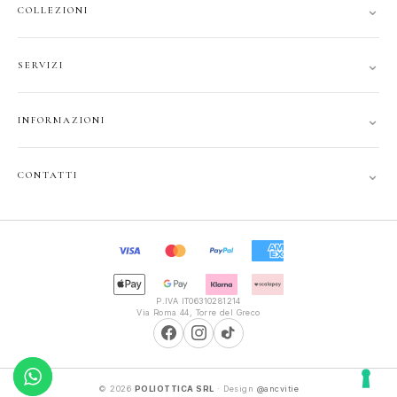
⌄
COLLEZIONI
DONNA
⌄
SERVIZI
UOMO
ACCOUNT
JUNIOR
⌄
INFORMAZIONI
TRACCIA ORDINE
GIFT CARD
CONTATTI
SPEDIZIONI
⌄
CONTATTI
PRIVACY
FAQ
+39 351 121 99 24
COOKIE
INFOPOLIOTTICA@LIBERO.IT
RECESSO
Lun–Sab
TERMINI
9:30–13:00, 16:00–20:00
P.IVA IT06310281214
Via Roma 44, Torre del Greco
© 2026
POLIOTTICA SRL
· Design
@ancvitie