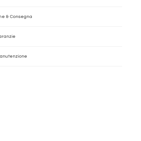
one & Consegna
aranzie
Manutenzione