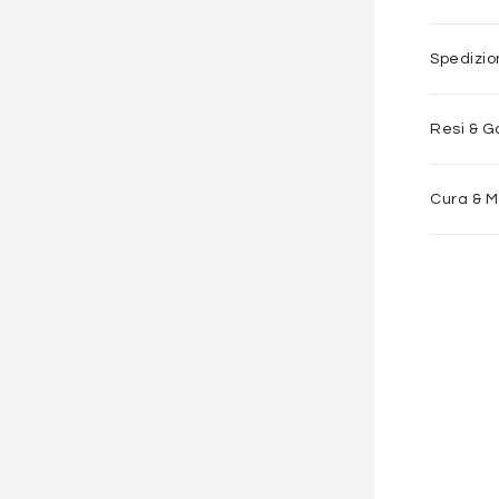
Spedizi
Resi & G
Cura & 