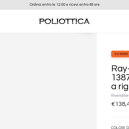
Ordina entro le 12:00 e ricevi entro 48 ore
Aggiungi
alla lista
dei
desideri
SUMME
Ray
1387
a ri
Rivenditor
€
138,
COLORI D