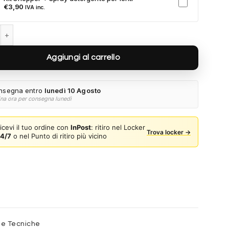
a al tuo ordine.
€
3,90
IVA inc.
ayfarer RB2140 138731 - Fotocromatiche grigie a righe quantità
Aggiungi al carrello
nsegna entro
lunedì 10 Agosto
ina ora per consegna lunedì
icevi il tuo ordine con
InPost
: ritiro nel Locker
Trova locker →
4/7
o nel Punto di ritiro più vicino
he Tecniche