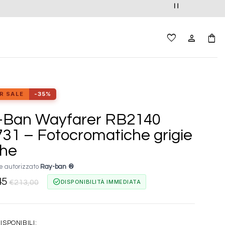
R SALE
-35%
-Ban Wayfarer RB2140
31 – Fotocromatiche grigie
ghe
e autorizzato
Ray-ban ®
45
check_circle
DISPONIBILITÀ IMMEDIATA
€
213,00
ISPONIBILI: