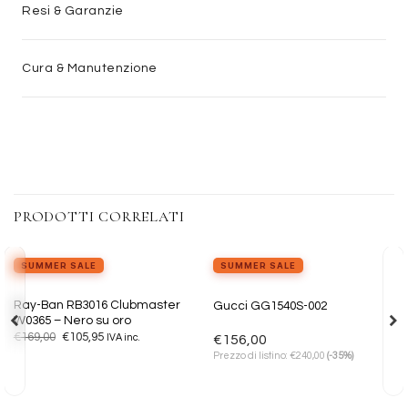
Resi & Garanzie
Cura & Manutenzione
PRODOTTI CORRELATI
view_in_ar
Provalo ora
SUMMER SALE
SUMMER SALE
Aggiungi
Aggiungi
Ray-Ban RB3016 Clubmaster
Gucci GG1540S-002
alla lista
alla lista
W0365 – Nero su oro
dei
dei
Il
Il
€
169,00
€
105,95
desideri
desideri
IVA inc.
€
156,00
prezzo
prezzo
€
Prezzo di listino:
240,00
(-35%)
originale
attuale
era:
è:
€169,00.
€105,95.