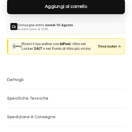
Aggiungi al carrello
Consegna entro
lunedì 10 Agosto
local_shipping
se ordini entro le 12:00
Ricevi il tuo ordine con
InPost
: ritiro nel
Trova locker →
Locker
24/7
o nel Punto di ritiro più vicino
Dettagli
Specifiche Tecniche
Spedizione & Consegna