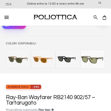
Salta
Ordina entro le 12:00 e ricevi entro 48 ore
2/3
ai
contenuti
view_in_ar
Provali ora
Aggiung
alla list
dei
desider
COLORI DISPONIBILI:
SUMMER SALE
-38%
Ray-Ban Wayfarer RB2140 902/57 –
Tartarugato
Rivenditore autorizzato
Ray-ban ®