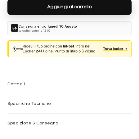
Aggiungi al carrello
Consegna entro
lunedì 10 Agosto
local_shipping
se ordini entro le 12:00
Ricevi il tuo ordine con
InPost
: ritiro nel
Trova locker →
Locker
24/7
o nel Punto di ritiro più vicino
Dettagli
Specifiche Tecniche
Spedizione & Consegna