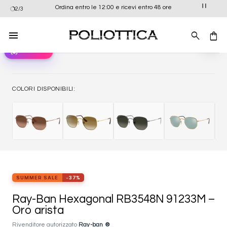
Salta
Ordina entro le 12:00 e ricevi entro 48 ore
2/3
ai
contenuti
view_in_ar
Provali ora
Aggiung
alla list
dei
desider
COLORI DISPONIBILI:
SUMMER SALE
-37%
Ray-Ban Hexagonal RB3548N 91233M –
Oro arista
Rivenditore autorizzato
Ray-ban ®