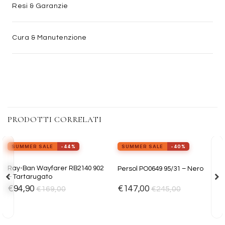
Resi & Garanzie
Cura & Manutenzione
PRODOTTI CORRELATI
view_in_ar
Provalo ora
SUMMER SALE
-44%
SUMMER SALE
-40%
Aggiungi
Aggiungi
Ray-Ban Wayfarer RB2140 902
Persol PO0649 95/31 – Nero
alla lista
alla lista
– Tartarugato
dei
dei
desideri
desideri
€
94,90
€
147,00
€
169,00
€
245,00