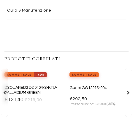
Cura & Manutenzione
PRODOTTI CORRELATI
SUMMER SALE
-40%
SUMMER SALE
Aggiungi
Aggiungi
DSQUARED2 D2 0104/S-KTU-
Gucci GG1221S-004
alla lista
alla lista
PALLADIUM GREEN
dei
dei
desideri
desideri
€
292,50
€
131,40
€
219,00
€
Prezzo di listino:
450,00
(-35%)