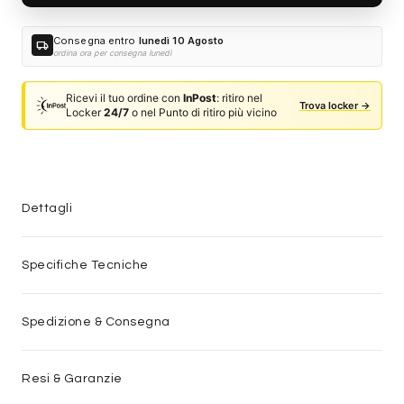
Consegna entro
lunedì 10 Agosto
local_shipping
ordina ora per consegna lunedì
Ricevi il tuo ordine con
InPost
: ritiro nel
Trova locker →
Locker
24/7
o nel Punto di ritiro più vicino
Dettagli
Specifiche Tecniche
Spedizione & Consegna
Resi & Garanzie