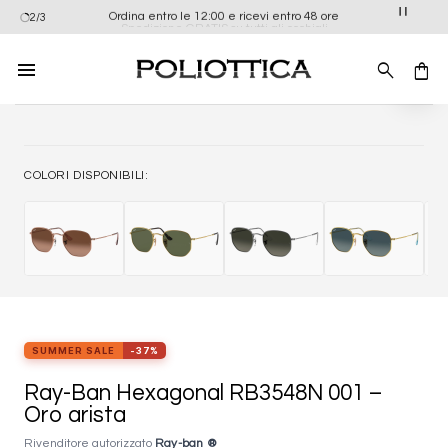
Salta
Ordina entro le 12:00 e ricevi entro 48 ore
2/3
Spedizione GRATIS su tutti gli occhiali
ai
contenuti
Aggiung
alla list
dei
desider
COLORI DISPONIBILI:
SUMMER SALE
-37%
Ray-Ban Hexagonal RB3548N 001 –
Oro arista
Rivenditore autorizzato
Ray-ban ®