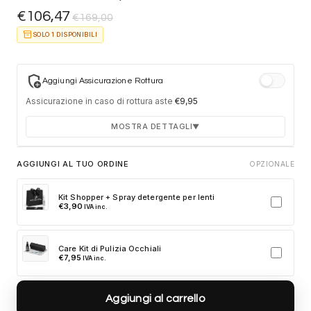
€
106,47
€
169,00
inventory_2
SOLO 1 DISPONIBILI
add_moderator
Aggiungi Assicurazione Rottura
Assicurazione in caso di rottura aste
€
9,95
MOSTRA DETTAGLI
▼
Durata 12 mesi dalla consegna dell'ordine
AGGIUNGI AL TUO ORDINE
OPZIONALE
Fino a 2 sostituzioni delle aste in caso di danno
accidentale
Kit Shopper + Spray detergente per lenti
€
3,90
IVA inc.
Ricambi originali e certificati del produttore
Spedizione espressa delle aste nuove
Care Kit di Pulizia Occhiali
Clicca sulla card per attivare l'assicurazione. Se non clicchi, non
€
7,95
IVA inc.
verrà aggiunta al tuo ordine.
Aggiungi al carrello