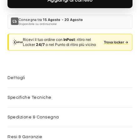
Consegna tra
15 Agosto - 20 Agosto
local_shipping
Disponibile su ordinazione
Ricevi il tuo ordine con
InPost
: ritiro nel
Trova locker →
Locker
24/7
o nel Punto di ritiro più vicino
Dettagli
Specifiche Tecniche
Spedizione & Consegna
Resi & Garanzie