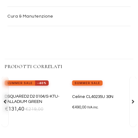
Cura & Manutenzione
PRODOTTI CORRELATI
SUMMER SALE
-40%
SUMMER SALE
ESAURITO
Aggiungi
Aggiungi
DSQUARED2 D2 0104/S-KTU-
Celine CL40235U 30N
alla lista
alla lista
PALLADIUM GREEN
dei
dei
€
490,00
desideri
desideri
IVA inc.
€
131,40
€
219,00