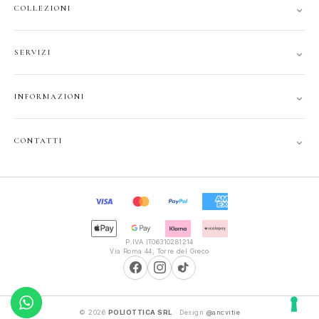
⌄
COLLEZIONI
DONNA
⌄
SERVIZI
UOMO
ACCOUNT
JUNIOR
⌄
INFORMAZIONI
TRACCIA ORDINE
GIFT CARD
CONTATTI
SPEDIZIONI
⌄
CONTATTI
PRIVACY
FAQ
+39 351 121 99 24
COOKIE
INFOPOLIOTTICA@LIBERO.IT
RECESSO
Lun–Sab
TERMINI
9:30–13:00, 16:00–20:00
P.IVA IT06310281214
Via Roma 44, Torre del Greco
© 2026
POLIOTTICA SRL
· Design
@ancvitie