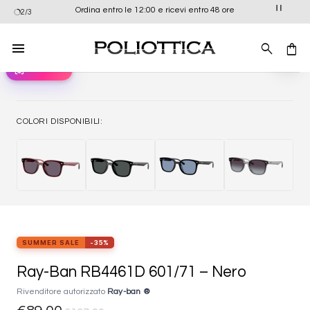
Salta
Ordina entro le 12:00 e ricevi entro 48 ore
2/3
ai
contenuti
view_in_ar
Provali ora
Aggiung
alla list
dei
desider
COLORI DISPONIBILI:
SUMMER SALE
-35%
Ray-Ban RB4461D 601/71 – Nero
Rivenditore autorizzato
Ray-ban ®