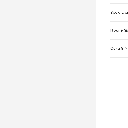
Spedizi
Resi & G
Cura & 