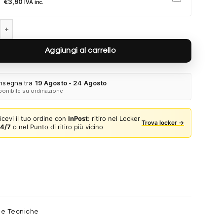
€
3,90
IVA inc.
VE2275 100287 - Oro quantità
Aggiungi al carrello
nsegna tra
19 Agosto - 24 Agosto
ponibile su ordinazione
icevi il tuo ordine con
InPost
: ritiro nel Locker
Trova locker →
4/7
o nel Punto di ritiro più vicino
he Tecniche