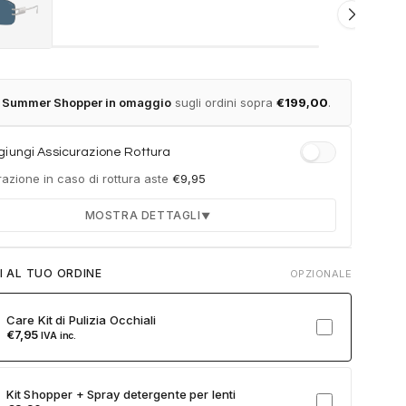
t Summer Shopper in omaggio
sugli ordini sopra
€
199,00
.
iungi Assicurazione Rottura
azione in caso di rottura aste
€
9,95
MOSTRA DETTAGLI
▼
Durata 12 mesi dalla consegna dell'ordine
I AL TUO ORDINE
OPZIONALE
Fino a 2 sostituzioni delle aste in caso di danno
accidentale
Care Kit di Pulizia Occhiali
Ricambi originali e certificati del produttore
€
7,95
IVA inc.
Spedizione espressa delle aste nuove
ulla card per attivare l'assicurazione. Se non clicchi, non verrà
Kit Shopper + Spray detergente per lenti
a al tuo ordine.