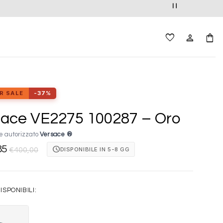
R SALE
-37%
sace VE2275 100287 – Oro
e autorizzato
Versace ®
85
schedule
DISPONIBILE IN 5-8 GG
€
400,00
ISPONIBILI: