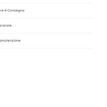
one & Consegna
aranzie
Manutenzione