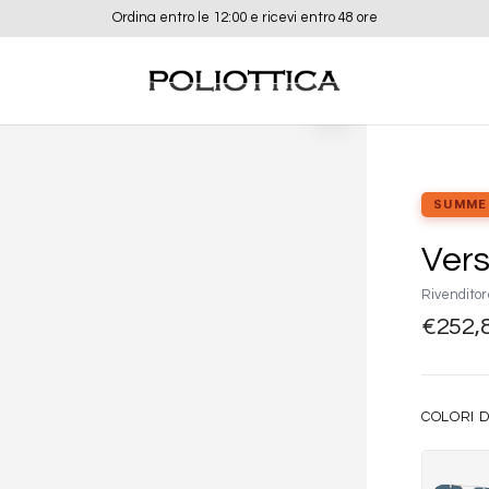
Ordina entro le 12:00 e ricevi entro 48 ore
Aggiungi
alla lista
dei
desideri
SUMME
Ver
Rivenditor
€
252,
COLORI D