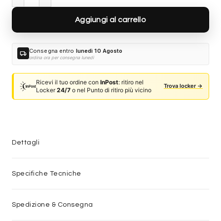
Aggiungi al carrello
Consegna entro
lunedì 10 Agosto
local_shipping
ordina ora per consegna lunedì
Ricevi il tuo ordine con
InPost
: ritiro nel
Trova locker →
Locker
24/7
o nel Punto di ritiro più vicino
Dettagli
Specifiche Tecniche
Spedizione & Consegna