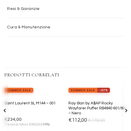
Resi & Garanzie
Cura & Manutenzione
PRODOTTI CORRELATI
SUMMER SALE
SUMMER SALE
-37%
Aggiungi
Aggiungi
Ray-Ban by A$AP Rocky
Saint Laurent SL M144 – 001
alla lista
alla lista
Wayfarer Puffer RB4940 601/80
dei
dei
– Nero
desideri
desideri
€
234,00
€
112,00
€
179,00
€
Prezzo di listino:
360,00
(-35%)