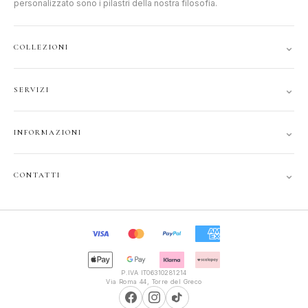
personalizzato sono i pilastri della nostra filosofia.
⌄
COLLEZIONI
DONNA
⌄
SERVIZI
UOMO
ACCOUNT
JUNIOR
⌄
INFORMAZIONI
TRACCIA ORDINE
GIFT CARD
CONTATTI
SPEDIZIONI
⌄
CONTATTI
PRIVACY
FAQ
+39 351 121 99 24
COOKIE
INFOPOLIOTTICA@LIBERO.IT
RECESSO
Lun–Sab
TERMINI
9:30–13:00, 16:00–20:00
P.IVA IT06310281214
Via Roma 44, Torre del Greco