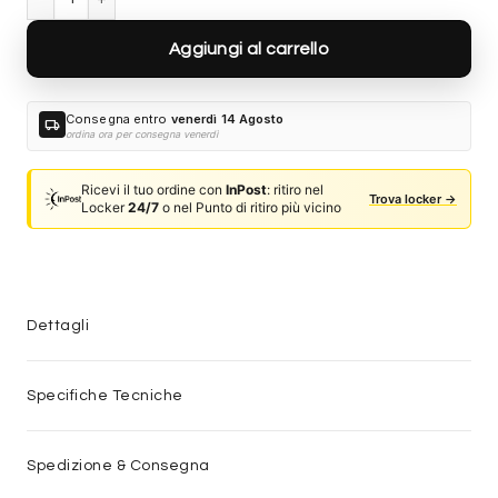
Aggiungi al carrello
Consegna entro
venerdì 14 Agosto
local_shipping
ordina ora per consegna venerdì
Ricevi il tuo ordine con
InPost
: ritiro nel
Trova locker →
Locker
24/7
o nel Punto di ritiro più vicino
Dettagli
Specifiche Tecniche
Spedizione & Consegna