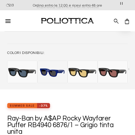
Salta
Ordina entro le 12:00 e ricevi entro 48 ore
2/3
Spedizione GRATIS su tutti gli occhiali
ai
contenuti
Aggiung
alla list
dei
desider
COLORI DISPONIBILI:
SUMMER SALE
-37%
Ray-Ban by A$AP Rocky Wayfarer
Puffer RB4940 6876/1 – Grigio tinta
unita