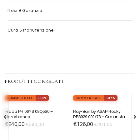
Resi & Garanzie
Cura & Manutenzione
PRODOTTI CORRELATI
view_in_ar
view_in_ar
Provalo ora
Provalo ora
SUMMER SALE
-38%
SUMMER SALE
-37%
Aggiungi
Aggiungi
Prada PR 06YS 09Q5S0 –
Ray-Ban by A$AP Rocky
alla lista
alla lista
Nero/bianco
RB3929 001/73 – Oro arista
dei
dei
desideri
desideri
€
240,00
€
126,00
€
390,00
€
201,00