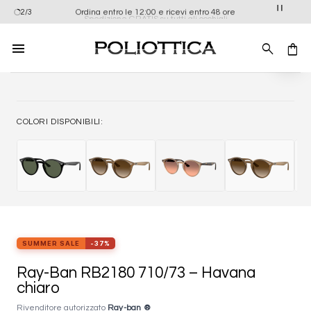
Salta
Ordina entro le 12:00 e ricevi entro 48 ore
2/3
Spedizione GRATIS su tutti gli occhiali
ai
contenuti
Aggiung
alla list
dei
desider
COLORI DISPONIBILI:
SUMMER SALE
-37%
Ray-Ban RB2180 710/73 – Havana
chiaro
Rivenditore autorizzato
Ray-ban ®