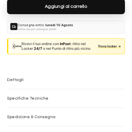
Aggiungi al carrello
Consegna entro
lunedì 10 Agosto
local_shipping
ordina ora per consegna lunedì
Ricevi il tuo ordine con
InPost
: ritiro nel
Trova locker →
Locker
24/7
o nel Punto di ritiro più vicino
Dettagli
Specifiche Tecniche
Spedizione & Consegna