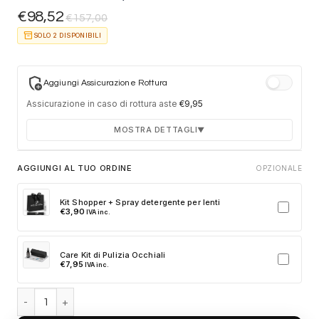
€
98,52
€
157,00
inventory_2
SOLO 2 DISPONIBILI
add_moderator
Aggiungi Assicurazione Rottura
Assicurazione in caso di rottura aste
€
9,95
MOSTRA DETTAGLI
▼
Durata 12 mesi dalla consegna dell'ordine
AGGIUNGI AL TUO ORDINE
OPZIONALE
Fino a 2 sostituzioni delle aste in caso di danno
accidentale
Kit Shopper + Spray detergente per lenti
€
3,90
IVA inc.
Ricambi originali e certificati del produttore
Spedizione espressa delle aste nuove
Care Kit di Pulizia Occhiali
Clicca sulla card per attivare l'assicurazione. Se non clicchi, non
€
7,95
IVA inc.
verrà aggiunta al tuo ordine.
Ray-Ban RB2180 710/73 - Havana chiaro quantità