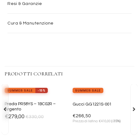
Resi & Garanzie
Cura & Manutenzione
PRODOTTI CORRELATI
view_in_ar
Provalo ora
SUMMER SALE
-15%
SUMMER SALE
Aggiungi
Aggiungi
Prada PR58YS – 1BC02R –
Gucci GG1221S-001
alla lista
alla lista
Argento
dei
dei
desideri
desideri
€
266,50
€
279,00
€
330,00
€
Prezzo di listino:
410,00
(-35%)