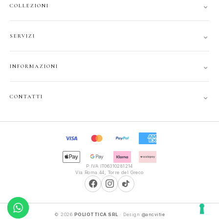
⌄
COLLEZIONI
DONNA
⌄
SERVIZI
UOMO
ACCOUNT
JUNIOR
⌄
INFORMAZIONI
TRACCIA ORDINE
GIFT CARD
CONTATTI
SPEDIZIONI
⌄
CONTATTI
PRIVACY
FAQ
+39 351 121 99 24
COOKIE
INFOPOLIOTTICA@LIBERO.IT
RECESSO
Lun–Sab
TERMINI
9:30–13:00, 16:00–20:00
P.IVA IT06310281214
Via Roma 44, Torre del Greco
© 2026
POLIOTTICA SRL
· Design
@ancvitie