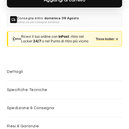
Consegna entro
domenica 09 Agosto
local_shipping
ordina ora per consegna domenica
Ricevi il tuo ordine con
InPost
: ritiro nel
Trova locker →
Locker
24/7
o nel Punto di ritiro più vicino
Dettagli
Specifiche Tecniche
Spedizione & Consegna
Resi & Garanzie