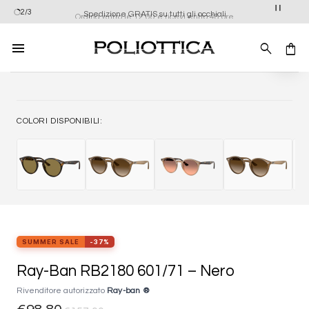
Salta
Ordina entro le 12:00 e ricevi entro 48 ore
2/3
Spedizione GRATIS su tutti gli occhiali
ai
contenuti
Aggiung
alla list
dei
desider
COLORI DISPONIBILI:
SUMMER SALE
-37%
Ray-Ban RB2180 601/71 – Nero
Rivenditore autorizzato
Ray-ban ®