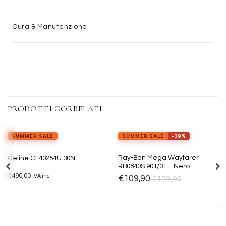
Cura & Manutenzione
PRODOTTI CORRELATI
view_in_ar
Provalo ora
SUMMER SALE
SUMMER SALE
-39%
Aggiungi
Aggiungi
Ray-Ban Mega Wayfarer
Celine CL40254U 30N
alla lista
alla lista
RB0840S 901/31 – Nero
dei
dei
€
490,00
desideri
desideri
IVA inc.
€
109,90
€
179,00