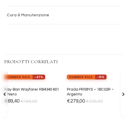
Cura & Manutenzione
PRODOTTI CORRELATI
view_in_ar
view_in_ar
Provalo ora
Provalo ora
SUMMER SALE
-47%
SUMMER SALE
-15%
Aggiungi
Aggiungi
Ray-Ban Wayfarer RB4340 601
Prada PR58YS – 1BC02R –
alla lista
alla lista
– Nero
Argento
dei
dei
desideri
desideri
€
89,40
€
279,00
€
169,00
€
330,00