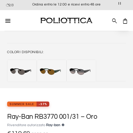
Salta
Ordina entro le 12:00 e ricevi entro 48 ore
2/3
ai
contenuti
Aggiung
alla list
dei
desider
COLORI DISPONIBILI:
SUMMER SALE
-37%
Ray-Ban RB3770 001/31 – Oro
Rivenditore autorizzato
Ray-ban ®