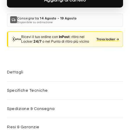
Consegna tra
14 Agosto - 19 Agosto
local_shipping
Disponibile su ordinazione
Ricevi il tuo ordine con
InPost
: ritiro nel
Trova locker →
Locker
24/7
o nel Punto di ritiro più vicino
Dettagli
Specifiche Tecniche
Spedizione & Consegna
Resi & Garanzie