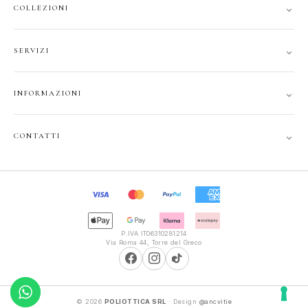
⌄
COLLEZIONI
DONNA
⌄
SERVIZI
UOMO
ACCOUNT
JUNIOR
⌄
INFORMAZIONI
TRACCIA ORDINE
GIFT CARD
CONTATTI
SPEDIZIONI
⌄
CONTATTI
PRIVACY
FAQ
+39 351 121 99 24
COOKIE
INFOPOLIOTTICA@LIBERO.IT
RECESSO
Lun–Sab
TERMINI
9:30–13:00, 16:00–20:00
P.IVA IT06310281214
Via Roma 44, Torre del Greco
© 2026
POLIOTTICA SRL
· Design
@ancvitie