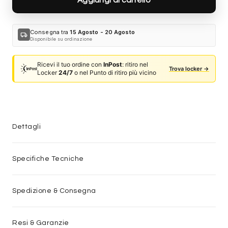
Consegna tra
15 Agosto - 20 Agosto
local_shipping
Disponibile su ordinazione
Ricevi il tuo ordine con
InPost
: ritiro nel
Trova locker →
Locker
24/7
o nel Punto di ritiro più vicino
Dettagli
Specifiche Tecniche
Spedizione & Consegna
Resi & Garanzie