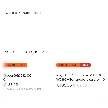
Cura & Manutenzione
PRODOTTI CORRELATI
SUMMER SALE
SUMMER SALE
-37%
Aggiungi
Aggiungi
Ray-Ban Clubmaster RB3016
Gucci GG0632 002
alla lista
alla lista
W0366 – Tartarugato su oro
dei
dei
desideri
desideri
€
133,25
€
105,95
€
169,00
€
Prezzo di listino:
205,00
(-35%)