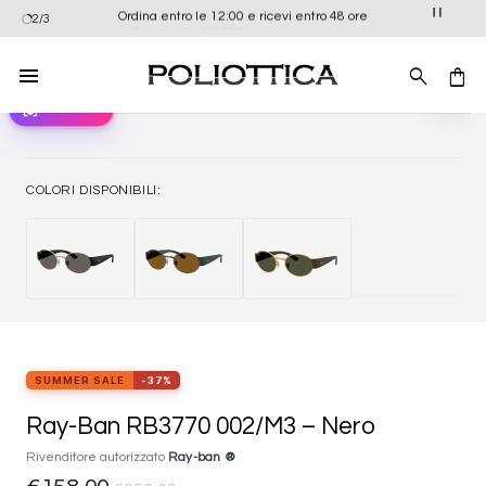
Salta
Ordina entro le 12:00 e ricevi entro 48 ore
2/3
ai
contenuti
view_in_ar
Provali ora
Aggiung
alla list
dei
desider
COLORI DISPONIBILI:
SUMMER SALE
-37%
Ray-Ban RB3770 002/M3 – Nero
Rivenditore autorizzato
Ray-ban ®