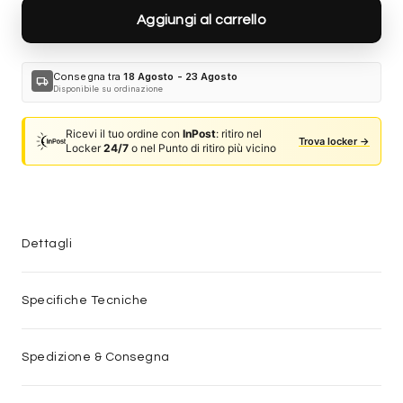
Aggiungi al carrello
Consegna tra
18 Agosto - 23 Agosto
local_shipping
Disponibile su ordinazione
Ricevi il tuo ordine con
InPost
: ritiro nel
Trova locker →
Locker
24/7
o nel Punto di ritiro più vicino
Dettagli
Specifiche Tecniche
Spedizione & Consegna