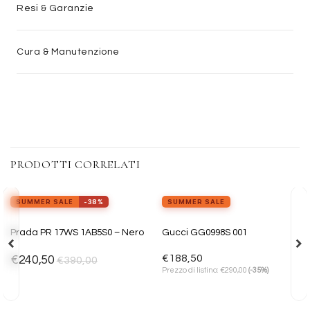
Resi & Garanzie
Cura & Manutenzione
PRODOTTI CORRELATI
view_in_ar
Provalo ora
SUMMER SALE
-38%
SUMMER SALE
Aggiungi
Aggiungi
Prada PR 17WS 1AB5S0 – Nero
Gucci GG0998S 001
alla lista
alla lista
dei
dei
desideri
desideri
€
188,50
€
240,50
€
390,00
€
Prezzo di listino:
290,00
(-35%)