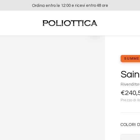
Ordina entro le 12:00 e ricevi entro 48 ore
Aggiungi
alla lista
dei
desideri
SUMME
Sain
Rivenditor
€
240,
Prezzo di li
COLORI D