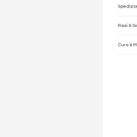
Spedizi
Resi & G
Cura & 