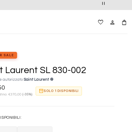
R SALE
t Laurent SL 830-002
e autorizzato
Saint Laurent ®
50
inventory_2
SOLO 1 DISPONIBILI
stino:
€
370,00
(-35%)
ISPONIBILI: