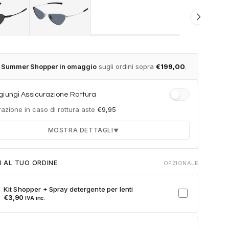
t Summer Shopper in omaggio
sugli ordini sopra
€
199,00
.
iungi Assicurazione Rottura
azione in caso di rottura aste
€
9,95
MOSTRA DETTAGLI
▼
Durata 12 mesi dalla consegna dell'ordine
I AL TUO ORDINE
OPZIONALE
Fino a 2 sostituzioni delle aste in caso di danno
accidentale
Kit Shopper + Spray detergente per lenti
Ricambi originali e certificati del produttore
€
3,90
IVA inc.
Spedizione espressa delle aste nuove
ulla card per attivare l'assicurazione. Se non clicchi, non verrà