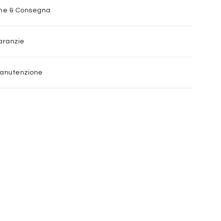
one & Consegna
aranzie
Manutenzione