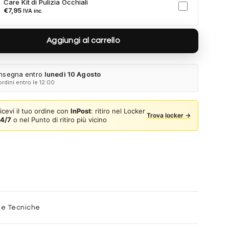
Care Kit di Pulizia Occhiali
a al tuo ordine.
€
7,95
IVA inc.
Aggiungi al carrello
nsegna entro
lunedì 10 Agosto
ordini entro le 12:00
icevi il tuo ordine con
InPost
: ritiro nel Locker
Trova locker →
4/7
o nel Punto di ritiro più vicino
he Tecniche