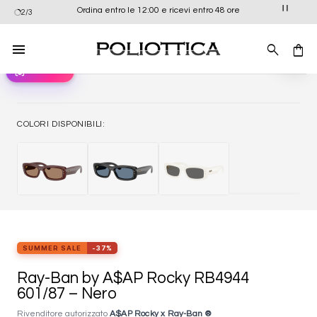
Salta
Ordina entro le 12:00 e ricevi entro 48 ore
2/3
ai
contenuti
view_in_ar
Provali ora
Aggiung
alla list
dei
desider
COLORI DISPONIBILI:
SUMMER SALE
-37%
Ray-Ban by A$AP Rocky RB4944
601/87 – Nero
Rivenditore autorizzato
A$AP Rocky x Ray-Ban ®