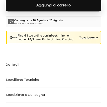
Aggiungi al carrello
Consegna tra
18 Agosto - 23 Agosto
local_shipping
Disponibile su ordinazione
Ricevi il tuo ordine con
InPost
: ritiro nel
Trova locker →
Locker
24/7
o nel Punto di ritiro più vicino
Dettagli
Specifiche Tecniche
Spedizione & Consegna