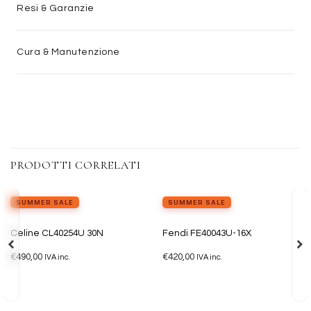
Resi & Garanzie
Cura & Manutenzione
PRODOTTI CORRELATI
SUMMER SALE
SUMMER SALE
Aggiungi
Aggiungi
Celine CL40254U 30N
Fendi FE40043U-16X
alla lista
alla lista
dei
dei
€
490,00
€
420,00
desideri
desideri
IVA inc.
IVA inc.