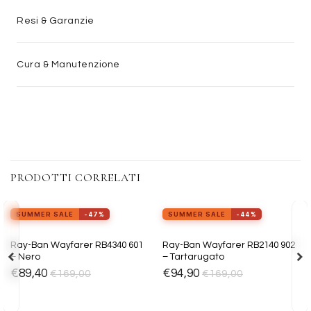
Resi & Garanzie
Cura & Manutenzione
PRODOTTI CORRELATI
view_in_ar
view_in_ar
Provalo ora
Provalo ora
SUMMER SALE
-47%
SUMMER SALE
-44%
Aggiungi
Aggiungi
Ray-Ban Wayfarer RB4340 601
Ray-Ban Wayfarer RB2140 902
alla lista
alla lista
– Nero
– Tartarugato
dei
dei
desideri
desideri
€
89,40
€
94,90
€
169,00
€
169,00