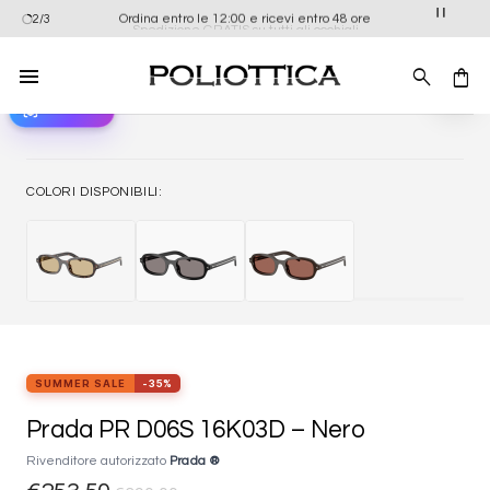
Salta
Ordina entro le 12:00 e ricevi entro 48 ore
2/3
Spedizione GRATIS su tutti gli occhiali
ai
contenuti
view_in_ar
Provali ora
Aggiung
alla list
dei
desider
COLORI DISPONIBILI:
SUMMER SALE
-35%
Prada PR D06S 16K03D – Nero
Rivenditore autorizzato
Prada ®