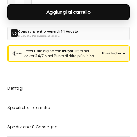
Aggiungi al carrello
Consegna entro
venerdì 14 Agosto
local_shipping
ordina ora per consegna venerdì
Ricevi il tuo ordine con
InPost
: ritiro nel
Trova locker →
Locker
24/7
o nel Punto di ritiro più vicino
Dettagli
Specifiche Tecniche
Spedizione & Consegna