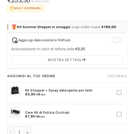
€
253,50
€
390,00
inventory_2
SOLO 1 DISPONIBILI
Kit Summer Shopper in omaggio
sugli ordini sopra
€
199,00
.
add_moderator
Aggiungi Assicurazione Rottura
Assicurazione in caso di rottura aste
€
9,95
MOSTRA DETTAGLI
▼
Durata 12 mesi dalla consegna dell'ordine
AGGIUNGI AL TUO ORDINE
OPZIONALE
Fino a 2 sostituzioni delle aste in caso di danno
accidentale
Kit Shopper + Spray detergente per lenti
€
3,90
IVA inc.
Ricambi originali e certificati del produttore
Spedizione espressa delle aste nuove
Care Kit di Pulizia Occhiali
Clicca sulla card per attivare l'assicurazione. Se non clicchi, non
€
7,95
IVA inc.
verrà aggiunta al tuo ordine.
Prada PR D06S 16K03D - Nero quantità