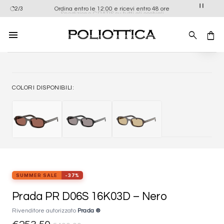
Salta
Ordina entro le 12:00 e ricevi entro 48 ore
2/3
Spedizione GRATIS su tutti gli occhiali
ai
contenuti
Aggiung
alla list
dei
desider
COLORI DISPONIBILI:
SUMMER SALE
-37%
Prada PR D06S 16K03D – Nero
Rivenditore autorizzato
Prada ®