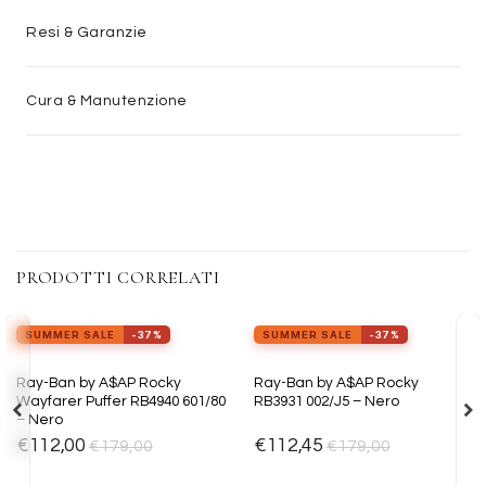
Resi & Garanzie
Cura & Manutenzione
PRODOTTI CORRELATI
view_in_ar
Provalo ora
SUMMER SALE
-37%
SUMMER SALE
-37%
Aggiungi
Aggiungi
Ray-Ban by A$AP Rocky
Ray-Ban by A$AP Rocky
alla lista
alla lista
Wayfarer Puffer RB4940 601/80
RB3931 002/J5 – Nero
dei
dei
– Nero
desideri
desideri
€
112,00
€
112,45
€
179,00
€
179,00