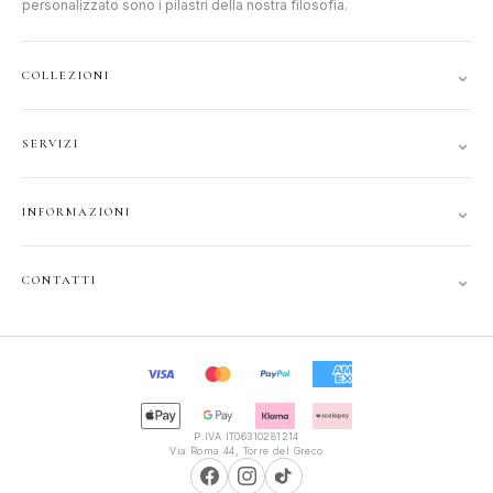
personalizzato sono i pilastri della nostra filosofia.
⌄
COLLEZIONI
DONNA
⌄
SERVIZI
UOMO
ACCOUNT
JUNIOR
⌄
INFORMAZIONI
TRACCIA ORDINE
GIFT CARD
CONTATTI
SPEDIZIONI
⌄
CONTATTI
PRIVACY
FAQ
+39 351 121 99 24
COOKIE
INFOPOLIOTTICA@LIBERO.IT
RECESSO
Lun–Sab
TERMINI
9:30–13:00, 16:00–20:00
P.IVA IT06310281214
Via Roma 44, Torre del Greco