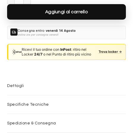
Aggiungi al carrello
Consegna entro
venerdì 14 Agosto
local_shipping
ordina ora per consegna venerdì
Ricevi il tuo ordine con
InPost
: ritiro nel
Trova locker →
Locker
24/7
o nel Punto di ritiro più vicino
Dettagli
Specifiche Tecniche
Spedizione & Consegna