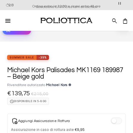
Salta
Ordina entro le 12:00 e ricevi entro 48 ore
2/3
Spedizione GRATIS su tutti gli occhiali
ai
contenuti
view_in_ar
Provali ora
Aggiung
alla list
dei
desider
SUMMER SALE
-35%
Michael Kors Palisades MK1169 189987
– Beige gold
Rivenditore autorizzato
Michael Kors ®
€
139,75
€
215,00
schedule
DISPONIBILE IN 5-8 GG
add_moderator
Aggiungi Assicurazione Rottura
Assicurazione in caso di rottura aste
€
9,95