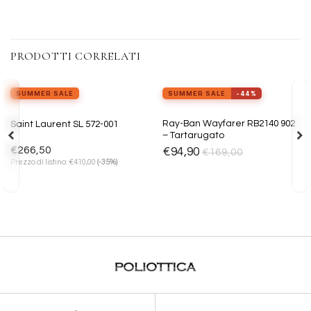
PRODOTTI CORRELATI
view_in_ar
Provalo ora
SUMMER SALE
SUMMER SALE
-44%
ESAURITO
Aggiungi
Aggiungi
Ray-Ban Wayfarer RB2140 902
Saint Laurent SL 572-001
alla lista
alla lista
– Tartarugato
dei
dei
desideri
desideri
€
266,50
€
94,90
€
169,00
€
Prezzo di listino:
410,00
(-35%)