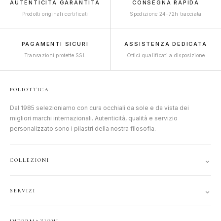
AUTENTICITÀ GARANTITA
CONSEGNA RAPIDA
Prodotti originali certificati
Spedizione 24–72h tracciata
PAGAMENTI SICURI
ASSISTENZA DEDICATA
Transazioni protette SSL
Ottici qualificati a disposizione
POLIOTTICA
Dal 1985 selezioniamo con cura occhiali da sole e da vista dei
migliori marchi internazionali. Autenticità, qualità e servizio
personalizzato sono i pilastri della nostra filosofia.
⌄
COLLEZIONI
DONNA
⌄
SERVIZI
UOMO
ACCOUNT
JUNIOR
⌄