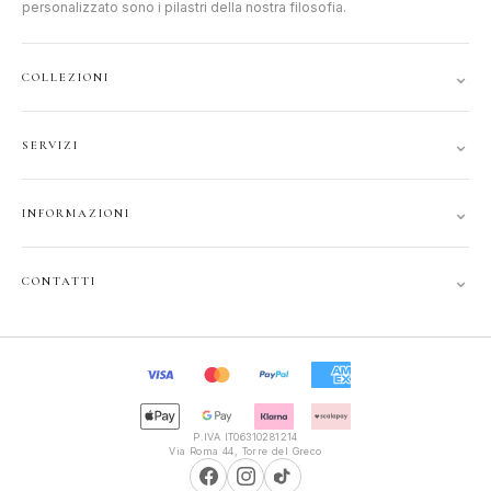
personalizzato sono i pilastri della nostra filosofia.
⌄
COLLEZIONI
DONNA
⌄
SERVIZI
UOMO
ACCOUNT
JUNIOR
⌄
INFORMAZIONI
TRACCIA ORDINE
GIFT CARD
CONTATTI
SPEDIZIONI
⌄
CONTATTI
PRIVACY
FAQ
+39 351 121 99 24
COOKIE
INFOPOLIOTTICA@LIBERO.IT
RECESSO
Lun–Sab
TERMINI
9:30–13:00, 16:00–20:00
P.IVA IT06310281214
Via Roma 44, Torre del Greco