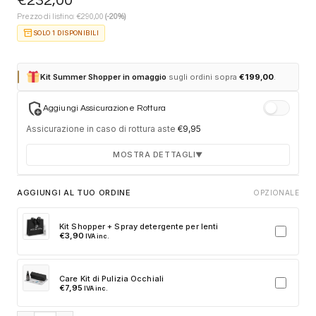
€
232,00
€
Prezzo di listino:
290,00
(-20%)
inventory_2
SOLO 1 DISPONIBILI
Kit Summer Shopper in omaggio
sugli ordini sopra
€
199,00
.
add_moderator
Aggiungi Assicurazione Rottura
Assicurazione in caso di rottura aste
€
9,95
MOSTRA DETTAGLI
▼
Durata 12 mesi dalla consegna dell'ordine
AGGIUNGI AL TUO ORDINE
OPZIONALE
Fino a 2 sostituzioni delle aste in caso di danno
accidentale
Kit Shopper + Spray detergente per lenti
€
3,90
IVA inc.
Ricambi originali e certificati del produttore
Spedizione espressa delle aste nuove
Care Kit di Pulizia Occhiali
Clicca sulla card per attivare l'assicurazione. Se non clicchi, non
€
7,95
IVA inc.
verrà aggiunta al tuo ordine.