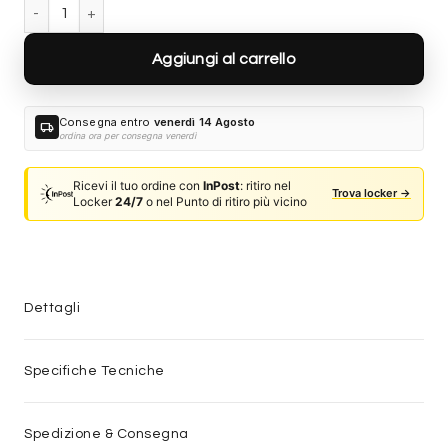
Gucci GG2023S-004 quantità
Aggiungi al carrello
Consegna entro
venerdì 14 Agosto
local_shipping
ordina ora per consegna venerdì
Ricevi il tuo ordine con
InPost
: ritiro nel
Trova locker →
Locker
24/7
o nel Punto di ritiro più vicino
Dettagli
Specifiche Tecniche
Spedizione & Consegna