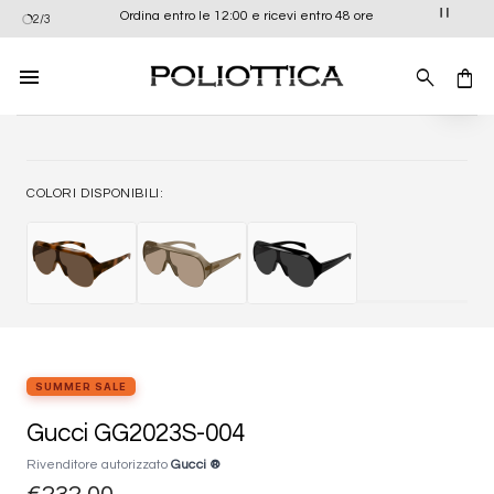
Salta
Ordina entro le 12:00 e ricevi entro 48 ore
2/3
ai
contenuti
Aggiung
alla list
dei
desider
COLORI DISPONIBILI:
SUMMER SALE
Gucci GG2023S-004
Rivenditore autorizzato
Gucci ®