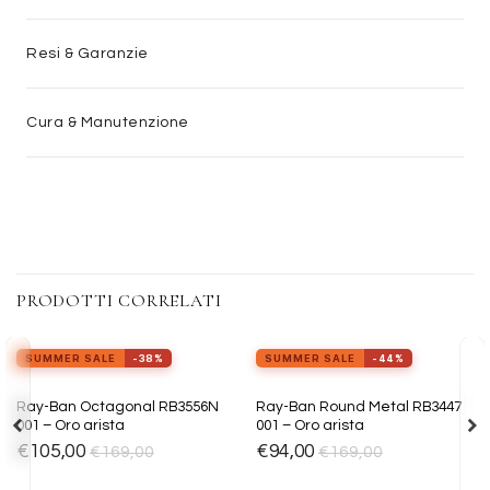
Resi & Garanzie
Cura & Manutenzione
PRODOTTI CORRELATI
view_in_ar
view_in_ar
Provalo ora
Provalo ora
SUMMER SALE
-38%
SUMMER SALE
-44%
Aggiungi
Aggiungi
Ray-Ban Octagonal RB3556N
Ray-Ban Round Metal RB3447
alla lista
alla lista
001 – Oro arista
001 – Oro arista
dei
dei
desideri
desideri
€
105,00
€
94,00
€
169,00
€
169,00