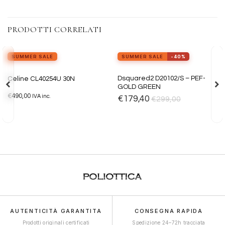
PRODOTTI CORRELATI
SUMMER SALE
SUMMER SALE
-40%
Aggiungi
Aggiungi
Dsquared2 D20102/S – PEF-
Celine CL40254U 30N
alla lista
alla lista
GOLD GREEN
dei
dei
€
490,00
desideri
desideri
IVA inc.
€
179,40
€
299,00
AUTENTICITÀ GARANTITA
CONSEGNA RAPIDA
Prodotti originali certificati
Spedizione 24–72h tracciata