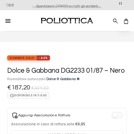
Salta
Ordina entro le 12:00 e ricevi entro 48 ore
2/3
Spedizione GRATIS su tutti gli occhiali
ai
contenuti
Aggiung
alla list
dei
desider
SUMMER SALE
-42%
Dolce & Gabbana DG2233 01/87 – Nero
Rivenditore autorizzato
Dolce & Gabbana ®
€
187,20
€
324,00
schedule
DISPONIBILE IN 5-8 GG
add_moderator
Aggiungi Assicurazione Rottura
Assicurazione in caso di rottura aste
€
9,95