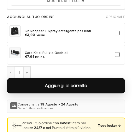
MOSTRA DETTAGLI
▼
Durata 12 mesi dalla consegna dell'ordine
AGGIUNGI AL TUO ORDINE
OPZIONALE
Fino a 2 sostituzioni delle aste in caso di danno
accidentale
Kit Shopper + Spray detergente per lenti
€
3,90
IVA inc.
Ricambi originali e certificati del produttore
Spedizione espressa delle aste nuove
Care Kit di Pulizia Occhiali
Clicca sulla card per attivare l'assicurazione. Se non clicchi, non
€
7,95
IVA inc.
verrà aggiunta al tuo ordine.
Dolce & Gabbana DG2233 01/87 - Nero quantità
Aggiungi al carrello
Consegna tra
19 Agosto - 24 Agosto
local_shipping
Disponibile su ordinazione
Ricevi il tuo ordine con
InPost
: ritiro nel
Trova locker →
Locker
24/7
o nel Punto di ritiro più vicino