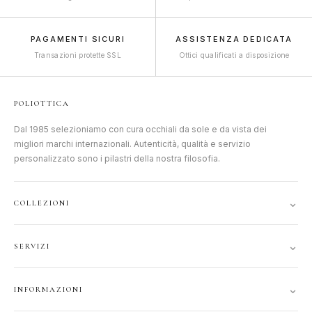
PAGAMENTI SICURI
ASSISTENZA DEDICATA
Transazioni protette SSL
Ottici qualificati a disposizione
POLIOTTICA
Dal 1985 selezioniamo con cura occhiali da sole e da vista dei
migliori marchi internazionali. Autenticità, qualità e servizio
personalizzato sono i pilastri della nostra filosofia.
⌄
COLLEZIONI
DONNA
⌄
SERVIZI
UOMO
ACCOUNT
JUNIOR
⌄
INFORMAZIONI
TRACCIA ORDINE