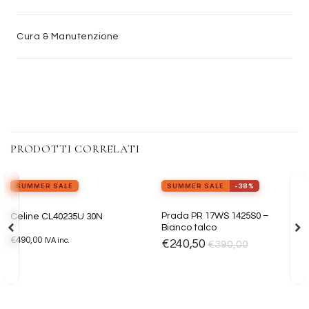
Cura & Manutenzione
PRODOTTI CORRELATI
view_in_ar
Provalo ora
SUMMER SALE
SUMMER SALE
-38%
ESAURITO
Aggiungi
Aggiungi
Prada PR 17WS 1425S0 –
Celine CL40235U 30N
alla lista
alla lista
Bianco talco
dei
dei
€
490,00
desideri
desideri
IVA inc.
€
240,50
€
390,00