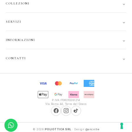
⌄
COLLEZIONI
DONNA
⌄
SERVIZI
UOMO
ACCOUNT
JUNIOR
⌄
INFORMAZIONI
TRACCIA ORDINE
GIFT CARD
CONTATTI
SPEDIZIONI
⌄
CONTATTI
PRIVACY
FAQ
+39 351 121 99 24
COOKIE
INFOPOLIOTTICA@LIBERO.IT
RECESSO
Lun–Sab
TERMINI
9:30–13:00, 16:00–20:00
P.IVA IT06310281214
Via Roma 44, Torre del Greco
© 2026
POLIOTTICA SRL
· Design
@ancvitie