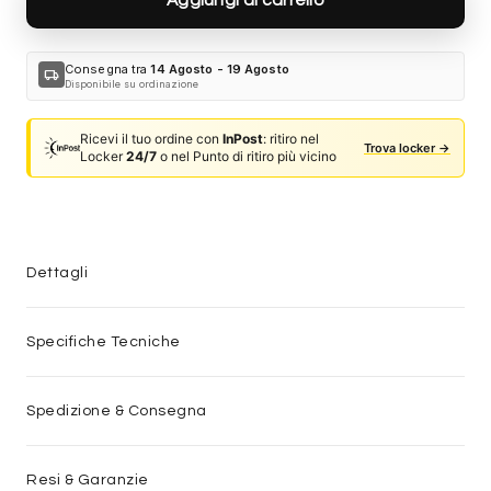
Consegna tra
14 Agosto - 19 Agosto
local_shipping
Disponibile su ordinazione
Ricevi il tuo ordine con
InPost
: ritiro nel
Trova locker →
Locker
24/7
o nel Punto di ritiro più vicino
Dettagli
Specifiche Tecniche
Spedizione & Consegna
Resi & Garanzie