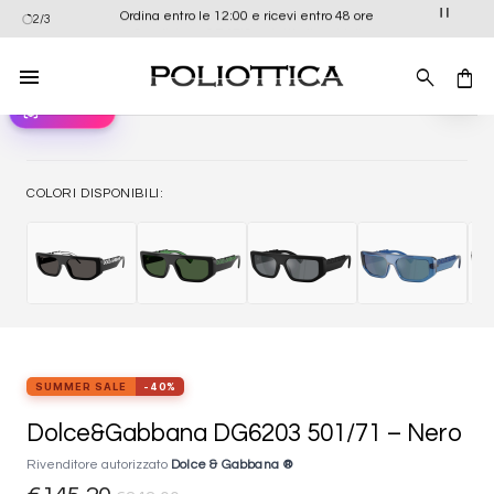
Salta
Ordina entro le 12:00 e ricevi entro 48 ore
2/3
ai
contenuti
view_in_ar
Provali ora
Aggiung
alla list
dei
desider
COLORI DISPONIBILI:
SUMMER SALE
-40%
Dolce&Gabbana DG6203 501/71 – Nero
Rivenditore autorizzato
Dolce & Gabbana ®