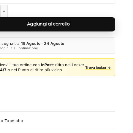
Gabbana DG6203 300925 - Blu trasparente quantità
Aggiungi al carrello
nsegna tra
19 Agosto - 24 Agosto
ponibile su ordinazione
icevi il tuo ordine con
InPost
: ritiro nel Locker
Trova locker →
4/7
o nel Punto di ritiro più vicino
he Tecniche