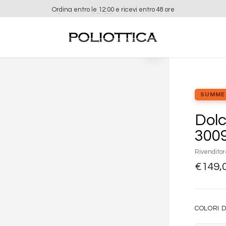
Ordina entro le 12:00 e ricevi entro 48 ore
Aggiungi
alla lista
dei
desideri
SUMME
Dol
3009
Rivenditor
€
149,
COLORI D