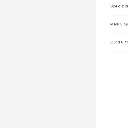
Spedizi
Resi & G
Cura & 