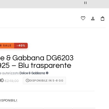
R SALE
-40%
ce & Gabbana DG6203
25 – Blu trasparente
e autorizzato
Dolce & Gabbana ®
00
schedule
DISPONIBILE IN 5-8 GG
€
249,00
ISPONIBILI: