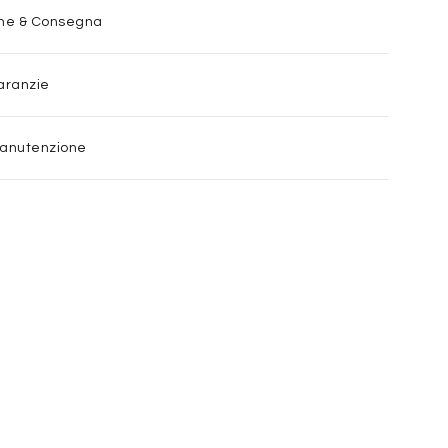
one & Consegna
aranzie
Manutenzione