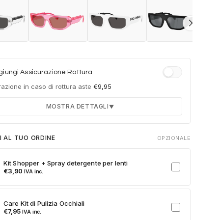
iungi Assicurazione Rottura
azione in caso di rottura aste
€
9,95
MOSTRA DETTAGLI
▼
Durata 12 mesi dalla consegna dell'ordine
I AL TUO ORDINE
OPZIONALE
Fino a 2 sostituzioni delle aste in caso di danno
accidentale
Kit Shopper + Spray detergente per lenti
Ricambi originali e certificati del produttore
€
3,90
IVA inc.
Spedizione espressa delle aste nuove
ulla card per attivare l'assicurazione. Se non clicchi, non verrà
Care Kit di Pulizia Occhiali
a al tuo ordine.
€
7,95
IVA inc.