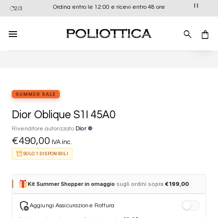
Salta
Ordina entro le 12:00 e ricevi entro 48 ore
2/3
ai
contenuti
Aggiung
alla list
dei
desider
SUMMER SALE
Dior Oblique S1I 45A0
Rivenditore autorizzato
Dior ®
€
490,00
IVA inc.
inventory_2
SOLO 1 DISPONIBILI
Kit Summer Shopper in omaggio
sugli ordini sopra
€
199,00
.
add_moderator
Aggiungi Assicurazione Rottura