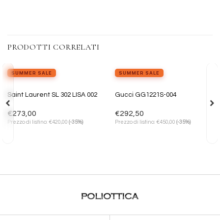
PRODOTTI CORRELATI
SUMMER SALE
SUMMER SALE
Aggiungi
Aggiungi
Saint Laurent SL 302 LISA 002
Gucci GG1221S-004
alla lista
alla lista
dei
dei
desideri
desideri
€
273,00
€
292,50
€
€
Prezzo di listino:
420,00
(-35%)
Prezzo di listino:
450,00
(-35%)