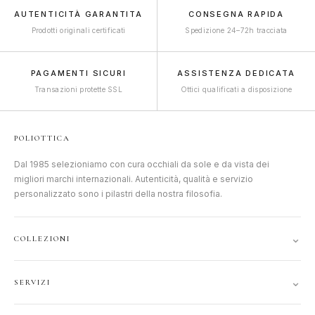
AUTENTICITÀ GARANTITA
CONSEGNA RAPIDA
Prodotti originali certificati
Spedizione 24–72h tracciata
PAGAMENTI SICURI
ASSISTENZA DEDICATA
Transazioni protette SSL
Ottici qualificati a disposizione
POLIOTTICA
Dal 1985 selezioniamo con cura occhiali da sole e da vista dei
migliori marchi internazionali. Autenticità, qualità e servizio
personalizzato sono i pilastri della nostra filosofia.
⌄
COLLEZIONI
DONNA
⌄
SERVIZI
UOMO
ACCOUNT