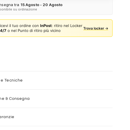
Spedizione espressa delle aste nuove
nsegna tra
15 Agosto - 20 Agosto
ponibile su ordinazione
ulla card per attivare l'assicurazione. Se non clicchi, non verrà
a al tuo ordine.
icevi il tuo ordine con
InPost
: ritiro nel Locker
Trova locker →
4/7
o nel Punto di ritiro più vicino
he Tecniche
one & Consegna
aranzie