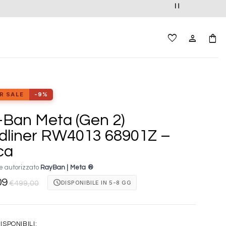
R SALE
-9%
Ban Meta (Gen 2)
dliner RW4013 68901Z –
ca
e autorizzato
RayBan | Meta ®
09
schedule
DISPONIBILE IN 5-8 GG
€
499,00
ISPONIBILI: