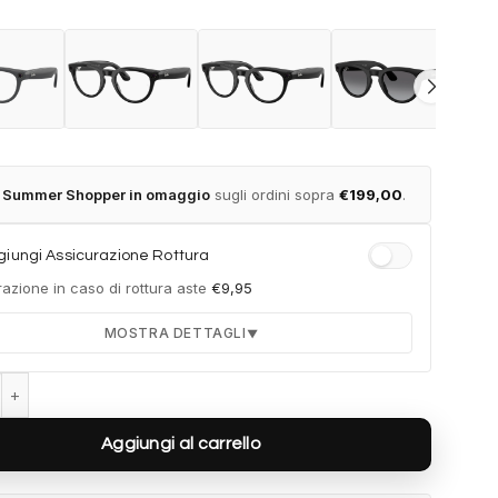
t Summer Shopper in omaggio
sugli ordini sopra
€
199,00
.
iungi Assicurazione Rottura
azione in caso di rottura aste
€
9,95
MOSTRA DETTAGLI
▼
Meta (Gen 2) Headliner RW4013 68901Z - Pesca quantità
Durata 12 mesi dalla consegna dell'ordine
Fino a 2 sostituzioni delle aste in caso di danno
Aggiungi al carrello
accidentale
Ricambi originali e certificati del produttore