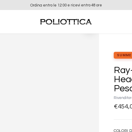
Ordina entro le 12:00 e ricevi entro 48 ore
Aggiungi
alla lista
dei
desideri
SUMME
Ray-
Hea
Pes
Rivenditor
€
454,
COLORI D