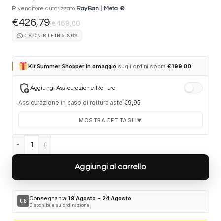
Rivenditore autorizzato
RayBan | Meta ®
€
426,79
€
469,00
schedule
DISPONIBILE IN 5-8 GG
Kit Summer Shopper in omaggio
sugli ordini sopra
€
199,00
.
add_moderator
Aggiungi Assicurazione Rottura
Assicurazione in caso di rottura aste
€
9,95
MOSTRA DETTAGLI
▼
Ray-Ban Meta (Gen 2) Blayzer Optics RW7001 8529 - Grigio ghiac
Durata 12 mesi dalla consegna dell'ordine
Fino a 2 sostituzioni delle aste in caso di danno
Aggiungi al carrello
accidentale
Ricambi originali e certificati del produttore
Spedizione espressa delle aste nuove
Consegna tra
19 Agosto - 24 Agosto
local_shipping
Disponibile su ordinazione
Clicca sulla card per attivare l'assicurazione. Se non clicchi, non
verrà aggiunta al tuo ordine.