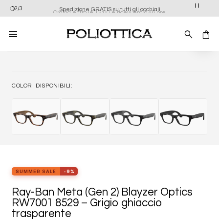
Salta
Ordina entro le 12:00 e ricevi entro 48 ore
2/3
Spedizione GRATIS su tutti gli occhiali
ai
contenuti
Aggiung
alla list
dei
desider
COLORI DISPONIBILI:
SUMMER SALE
-9%
Ray-Ban Meta (Gen 2) Blayzer Optics
RW7001 8529 – Grigio ghiaccio
trasparente