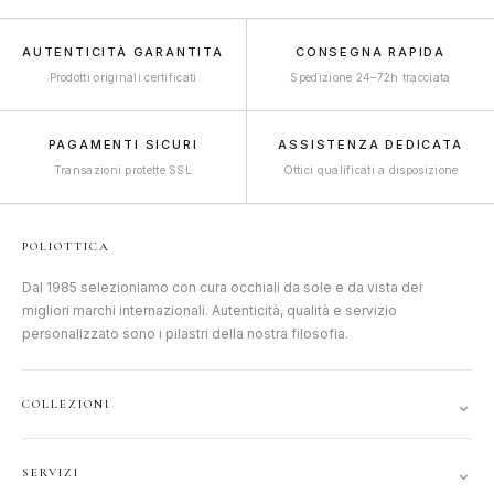
AUTENTICITÀ GARANTITA
CONSEGNA RAPIDA
Prodotti originali certificati
Spedizione 24–72h tracciata
PAGAMENTI SICURI
ASSISTENZA DEDICATA
Transazioni protette SSL
Ottici qualificati a disposizione
POLIOTTICA
Dal 1985 selezioniamo con cura occhiali da sole e da vista dei
migliori marchi internazionali. Autenticità, qualità e servizio
personalizzato sono i pilastri della nostra filosofia.
⌄
COLLEZIONI
DONNA
⌄
SERVIZI
UOMO