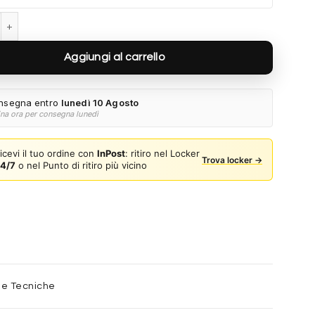
RB2223 144951 - Opale rosa avana quantità
Aggiungi al carrello
nsegna entro
lunedì 10 Agosto
ina ora per consegna lunedì
icevi il tuo ordine con
InPost
: ritiro nel Locker
Trova locker →
4/7
o nel Punto di ritiro più vicino
he Tecniche