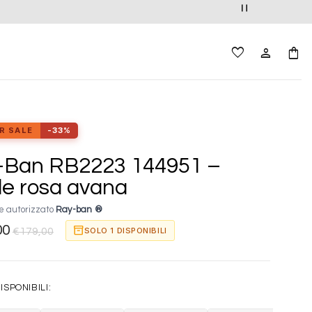
R SALE
-33%
-Ban RB2223 144951 –
e rosa avana
e autorizzato
Ray-ban ®
00
inventory_2
SOLO 1 DISPONIBILI
€
179,00
ISPONIBILI: