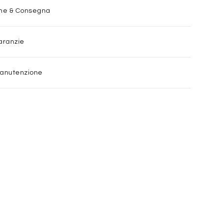
one & Consegna
aranzie
Manutenzione