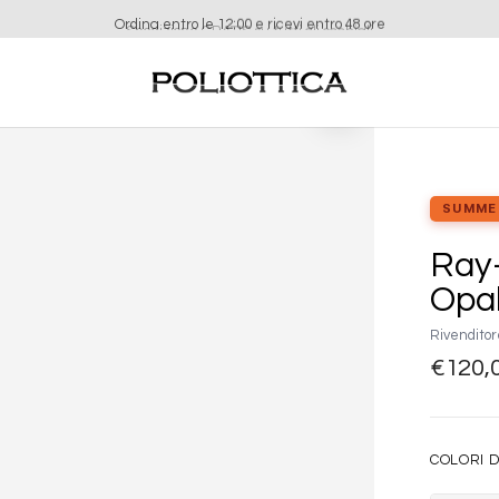
Ordina entro le 12:00 e ricevi entro 48 ore
Aggiungi
alla lista
dei
desideri
SUMME
Ray
Opal
Rivenditor
€
120,
COLORI D