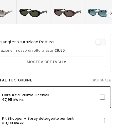
iungi Assicurazione Rottura
azione in caso di rottura aste
€
9,95
MOSTRA DETTAGLI
▼
Durata 12 mesi dalla consegna dell'ordine
I AL TUO ORDINE
OPZIONALE
Fino a 2 sostituzioni delle aste in caso di danno
accidentale
Care Kit di Pulizia Occhiali
Ricambi originali e certificati del produttore
€
7,95
IVA inc.
Spedizione espressa delle aste nuove
ulla card per attivare l'assicurazione. Se non clicchi, non verrà
Kit Shopper + Spray detergente per lenti
a al tuo ordine.
€
3,90
IVA inc.