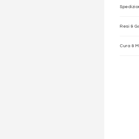
Spedizi
Resi & G
Cura & 