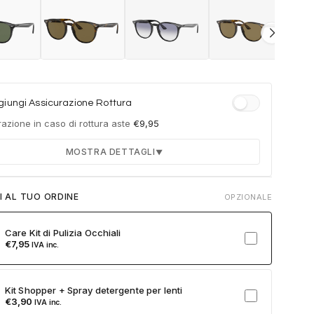
iungi Assicurazione Rottura
azione in caso di rottura aste
€
9,95
MOSTRA DETTAGLI
▼
Durata 12 mesi dalla consegna dell'ordine
I AL TUO ORDINE
OPZIONALE
Fino a 2 sostituzioni delle aste in caso di danno
accidentale
Care Kit di Pulizia Occhiali
Ricambi originali e certificati del produttore
€
7,95
IVA inc.
Spedizione espressa delle aste nuove
ulla card per attivare l'assicurazione. Se non clicchi, non verrà
Kit Shopper + Spray detergente per lenti
a al tuo ordine.
€
3,90
IVA inc.