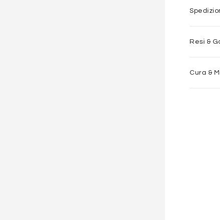
Spedizi
Resi & G
Cura & 