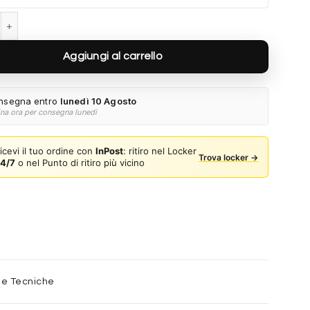
RB4259 731/E8 - Havana grigio quantità
Aggiungi al carrello
nsegna entro
lunedì 10 Agosto
ina ora per consegna lunedì
icevi il tuo ordine con
InPost
: ritiro nel Locker
Trova locker →
4/7
o nel Punto di ritiro più vicino
he Tecniche