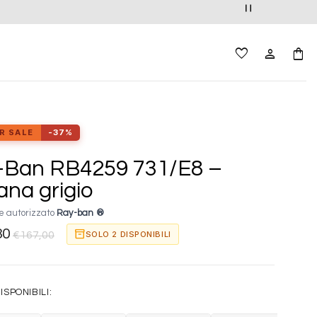
R SALE
-37%
-Ban RB4259 731/E8 –
na grigio
e autorizzato
Ray-ban ®
30
inventory_2
SOLO 2 DISPONIBILI
€
167,00
ISPONIBILI: