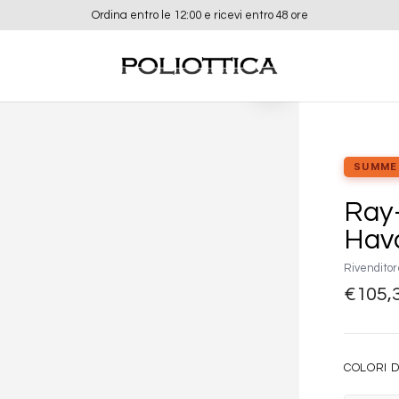
Ordina entro le 12:00 e ricevi entro 48 ore
Aggiungi
alla lista
dei
desideri
SUMME
Ray
Hava
Rivenditor
€
105,
COLORI D