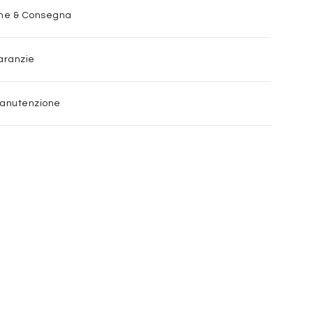
one & Consegna
aranzie
Manutenzione