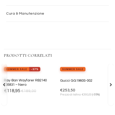
Cura & Manutenzione
PRODOTTI CORRELATI
view_in_ar
Provalo ora
SUMMER SALE
-37%
SUMMER SALE
Aggiungi
Aggiungi
Ray-Ban Wayfarer RB2140
Gucci GG1960S-002
alla lista
alla lista
135831 – Nero
dei
dei
desideri
desideri
€
253,50
€
118,95
€
189,00
€
Prezzo di listino:
390,00
(-35%)