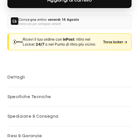
Consegna entro
venerdì 14 Agosto
local_shipping
ordina ora per consegna venerdì
Ricevi il tuo ordine con
InPost
: ritiro nel
Trova locker →
Locker
24/7
o nel Punto di ritiro più vicino
Dettagli
Specifiche Tecniche
Spedizione & Consegna
Resi & Garanzie