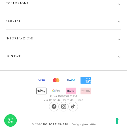
⌄
COLLEZIONI
DONNA
⌄
SERVIZI
UOMO
ACCOUNT
JUNIOR
⌄
INFORMAZIONI
TRACCIA ORDINE
GIFT CARD
CONTATTI
SPEDIZIONI
⌄
CONTATTI
PRIVACY
FAQ
+39 351 121 99 24
COOKIE
INFOPOLIOTTICA@LIBERO.IT
RECESSO
Lun–Sab
TERMINI
9:30–13:00, 16:00–20:00
P.IVA IT06310281214
Via Roma 44, Torre del Greco
© 2026
POLIOTTICA SRL
· Design
@ancvitie