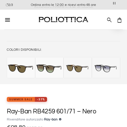
Salta
Ordina entro le 12:00 e ricevi entro 48 ore
2/3
Spedizione GRATIS su tutti gli occhiali
ai
contenuti
Aggiung
alla list
dei
desider
COLORI DISPONIBILI:
SUMMER SALE
-37%
Ray-Ban RB4259 601/71 – Nero
Rivenditore autorizzato
Ray-ban ®