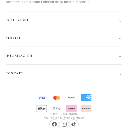
personalizzato sono i pilastri della nostra filosofia.
⌄
COLLEZIONI
DONNA
⌄
SERVIZI
UOMO
ACCOUNT
JUNIOR
⌄
INFORMAZIONI
TRACCIA ORDINE
GIFT CARD
CONTATTI
SPEDIZIONI
⌄
CONTATTI
PRIVACY
FAQ
+39 351 121 99 24
COOKIE
INFOPOLIOTTICA@LIBERO.IT
RECESSO
Lun–Sab
TERMINI
9:30–13:00, 16:00–20:00
P.IVA IT06310281214
Via Roma 44, Torre del Greco