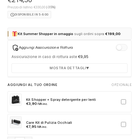
€
214,50
€
Prezzo di listino:
330,00
(-35%)
schedule
DISPONIBILE IN 5-8 GG
Kit Summer Shopper in omaggio
sugli ordini sopra
€
199,00
.
add_moderator
Aggiungi Assicurazione Rottura
Assicurazione in caso di rottura aste
€
9,95
MOSTRA DETTAGLI
▼
Durata 12 mesi dalla consegna dell'ordine
AGGIUNGI AL TUO ORDINE
OPZIONALE
Fino a 2 sostituzioni delle aste in caso di danno
accidentale
Kit Shopper + Spray detergente per lenti
€
3,90
IVA inc.
Ricambi originali e certificati del produttore
Spedizione espressa delle aste nuove
Care Kit di Pulizia Occhiali
Clicca sulla card per attivare l'assicurazione. Se non clicchi, non
€
7,95
IVA inc.
verrà aggiunta al tuo ordine.