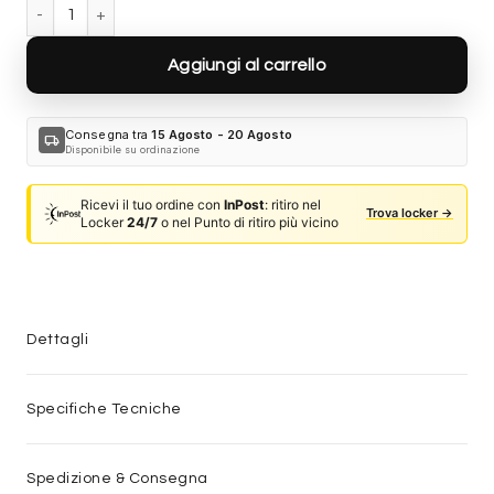
Gucci GG1838S - 001 quantità
Aggiungi al carrello
Consegna tra
15 Agosto - 20 Agosto
local_shipping
Disponibile su ordinazione
Ricevi il tuo ordine con
InPost
: ritiro nel
Trova locker →
Locker
24/7
o nel Punto di ritiro più vicino
Dettagli
Specifiche Tecniche
Spedizione & Consegna