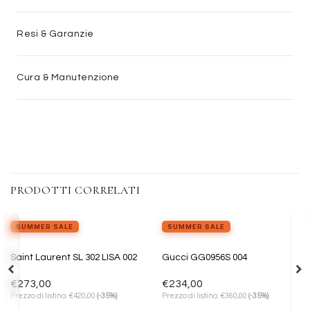
Resi & Garanzie
Cura & Manutenzione
PRODOTTI CORRELATI
SUMMER SALE
SUMMER SALE
Aggiungi
Aggiungi
Saint Laurent SL 302 LISA 002
Gucci GG0956S 004
alla lista
alla lista
dei
dei
desideri
desideri
€
273,00
€
234,00
€
€
Prezzo di listino:
420,00
(-35%)
Prezzo di listino:
360,00
(-35%)