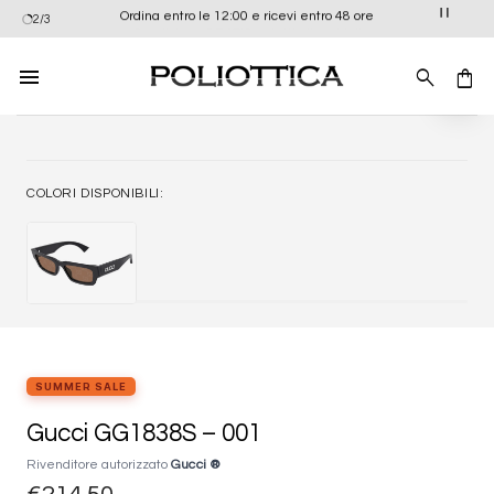
Salta
Ordina entro le 12:00 e ricevi entro 48 ore
2/3
ai
contenuti
Aggiung
alla list
dei
desider
COLORI DISPONIBILI:
SUMMER SALE
Gucci GG1838S – 001
Rivenditore autorizzato
Gucci ®