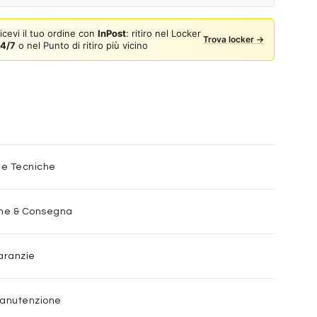
icevi il tuo ordine con
InPost
: ritiro nel Locker
Trova locker →
4/7
o nel Punto di ritiro più vicino
he Tecniche
one & Consegna
aranzie
Manutenzione