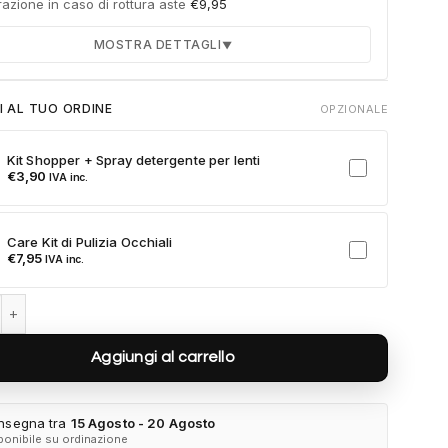
azione in caso di rottura aste
€
9,95
MOSTRA DETTAGLI
▼
Durata 12 mesi dalla consegna dell'ordine
I AL TUO ORDINE
OPZIONALE
Fino a 2 sostituzioni delle aste in caso di danno
accidentale
Kit Shopper + Spray detergente per lenti
Ricambi originali e certificati del produttore
€
3,90
IVA inc.
Spedizione espressa delle aste nuove
ulla card per attivare l'assicurazione. Se non clicchi, non verrà
Care Kit di Pulizia Occhiali
a al tuo ordine.
€
7,95
IVA inc.
1547S-004 quantità
Aggiungi al carrello
nsegna tra
15 Agosto - 20 Agosto
ponibile su ordinazione