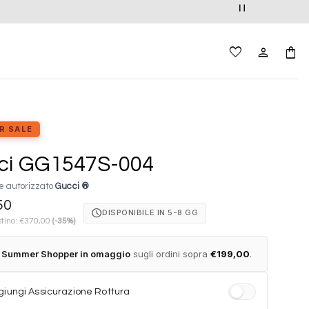
R SALE
ci GG1547S-004
e autorizzato
Gucci ®
50
schedule
DISPONIBILE IN 5-8 GG
stino:
€
370,00
(-35%)
t Summer Shopper in omaggio
sugli ordini sopra
€
199,00
.
iungi Assicurazione Rottura