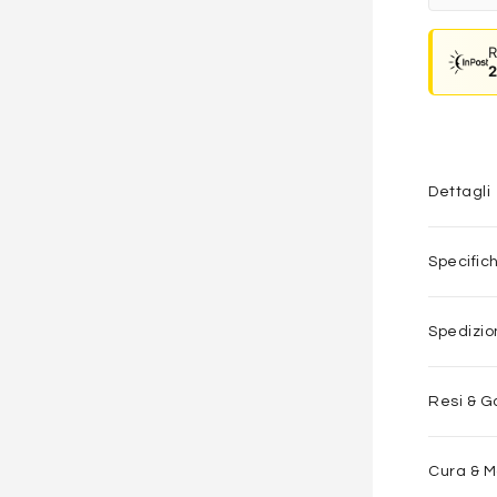
R
2
Dettagli
Specific
Spedizi
Resi & G
Cura & 