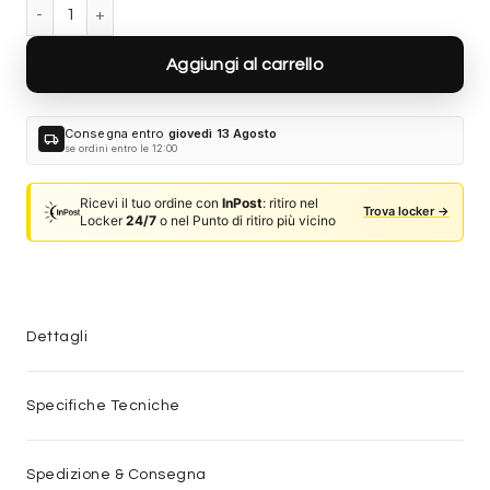
Gucci GG1221S-006 quantità
Aggiungi al carrello
Consegna entro
giovedì 13 Agosto
local_shipping
se ordini entro le 12:00
Ricevi il tuo ordine con
InPost
: ritiro nel
Trova locker →
Locker
24/7
o nel Punto di ritiro più vicino
Dettagli
Specifiche Tecniche
Spedizione & Consegna