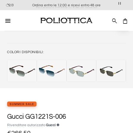
Salta
Ordina entro le 12:00 e ricevi entro 48 ore
2/3
Spedizione GRATIS su tutti gli occhiali
ai
contenuti
Aggiung
alla list
dei
desider
COLORI DISPONIBILI:
SUMMER SALE
Gucci GG1221S-006
Rivenditore autorizzato
Gucci ®