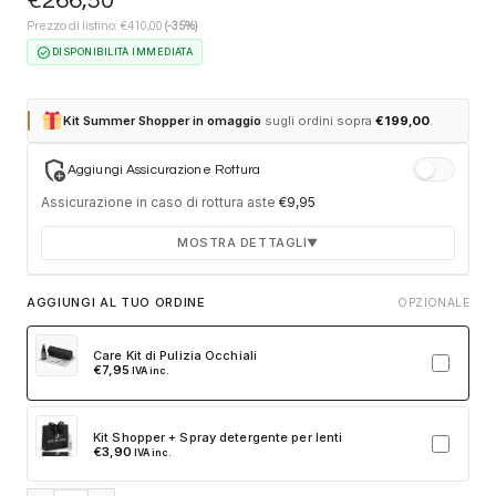
€
266,50
€
Prezzo di listino:
410,00
(-35%)
check_circle
DISPONIBILITÀ IMMEDIATA
Kit Summer Shopper in omaggio
sugli ordini sopra
€
199,00
.
add_moderator
Aggiungi Assicurazione Rottura
Assicurazione in caso di rottura aste
€
9,95
MOSTRA DETTAGLI
▼
Durata 12 mesi dalla consegna dell'ordine
AGGIUNGI AL TUO ORDINE
OPZIONALE
Fino a 2 sostituzioni delle aste in caso di danno
accidentale
Care Kit di Pulizia Occhiali
€
7,95
IVA inc.
Ricambi originali e certificati del produttore
Spedizione espressa delle aste nuove
Kit Shopper + Spray detergente per lenti
Clicca sulla card per attivare l'assicurazione. Se non clicchi, non
€
3,90
IVA inc.
verrà aggiunta al tuo ordine.