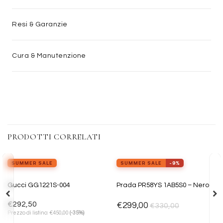
Resi & Garanzie
Cura & Manutenzione
PRODOTTI CORRELATI
view_in_ar
Provalo ora
SUMMER SALE
SUMMER SALE
-9%
ESAURITO
Aggiungi
Aggiungi
Gucci GG1221S-004
Prada PR58YS 1AB5S0 – Nero
alla lista
alla lista
dei
dei
desideri
desideri
€
292,50
€
299,00
€
330,00
€
Prezzo di listino:
450,00
(-35%)