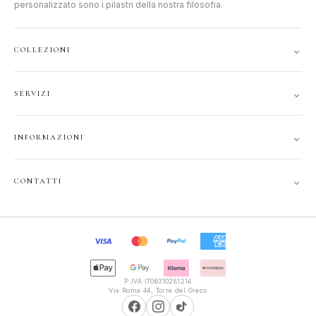
personalizzato sono i pilastri della nostra filosofia.
⌄
COLLEZIONI
DONNA
⌄
SERVIZI
UOMO
ACCOUNT
JUNIOR
⌄
INFORMAZIONI
TRACCIA ORDINE
GIFT CARD
CONTATTI
SPEDIZIONI
⌄
CONTATTI
PRIVACY
FAQ
+39 351 121 99 24
COOKIE
INFOPOLIOTTICA@LIBERO.IT
RECESSO
Lun–Sab
TERMINI
9:30–13:00, 16:00–20:00
P.IVA IT06310281214
Via Roma 44, Torre del Greco