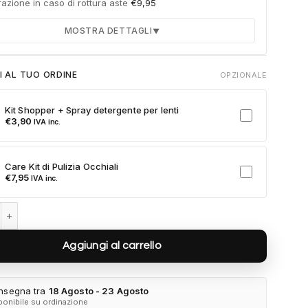
azione in caso di rottura aste
€
9,95
MOSTRA DETTAGLI
▼
Durata 12 mesi dalla consegna dell'ordine
I AL TUO ORDINE
OPZIONALE
Fino a 2 sostituzioni delle aste in caso di danno
accidentale
Kit Shopper + Spray detergente per lenti
Ricambi originali e certificati del produttore
€
3,90
IVA inc.
Spedizione espressa delle aste nuove
ulla card per attivare l'assicurazione. Se non clicchi, non verrà
Care Kit di Pulizia Occhiali
a al tuo ordine.
€
7,95
IVA inc.
Veneta BV1348S-002 quantità
Aggiungi al carrello
nsegna tra
18 Agosto - 23 Agosto
ponibile su ordinazione