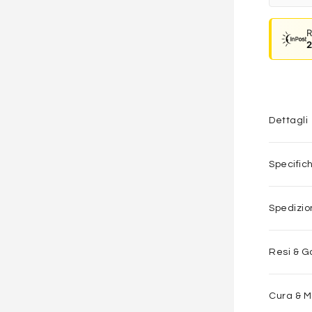
R
2
Dettagli
Specific
Spedizi
Resi & G
Cura & 