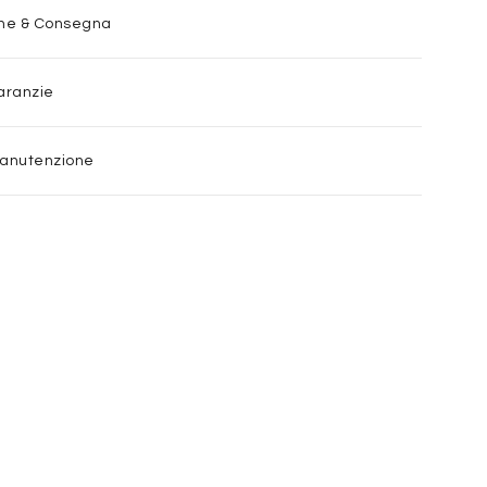
one & Consegna
aranzie
Manutenzione