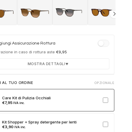
iungi Assicurazione Rottura
azione in caso di rottura aste
€
9,95
MOSTRA DETTAGLI
▼
Durata 12 mesi dalla consegna dell'ordine
I AL TUO ORDINE
OPZIONALE
Fino a 2 sostituzioni delle aste in caso di danno
accidentale
Care Kit di Pulizia Occhiali
Ricambi originali e certificati del produttore
€
7,95
IVA inc.
Spedizione espressa delle aste nuove
ulla card per attivare l'assicurazione. Se non clicchi, non verrà
Kit Shopper + Spray detergente per lenti
a al tuo ordine.
€
3,90
IVA inc.