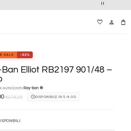
R SALE
-32%
Ban Elliot RB2197 901/48 –
o
e autorizzato
Ray-ban ®
00
schedule
DISPONIBILE IN 5-8 GG
€
219,00
ISPONIBILI: