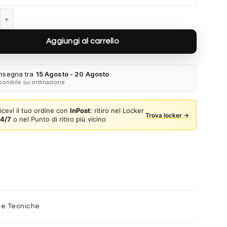
lliot RB2197 901/48 - Nero quantità
Aggiungi al carrello
nsegna tra
15 Agosto - 20 Agosto
ponibile su ordinazione
icevi il tuo ordine con
InPost
: ritiro nel Locker
Trova locker →
4/7
o nel Punto di ritiro più vicino
he Tecniche