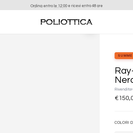
Ordina entro le 12:00 e ricevi entro 48 ore
Aggiungi
alla lista
dei
desideri
SUMME
Ray-
Ner
Rivenditor
€
150,
COLORI D