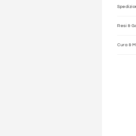
Spedizi
Resi & G
Cura & 