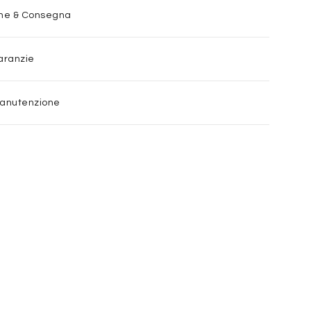
one & Consegna
aranzie
Manutenzione