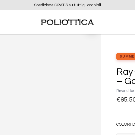
Ordina entro le 12:00 e ricevi entro 48 ore
Aggiungi
alla lista
dei
desideri
SUMME
Ray
– G
Rivenditor
€
95,5
COLORI D