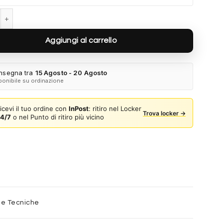
Chris RB4187 622/8G - Gomma nera quantità
Aggiungi al carrello
nsegna tra
15 Agosto - 20 Agosto
ponibile su ordinazione
icevi il tuo ordine con
InPost
: ritiro nel Locker
Trova locker →
4/7
o nel Punto di ritiro più vicino
he Tecniche