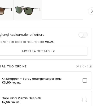
iungi Assicurazione Rottura
azione in caso di rottura aste
€
9,95
MOSTRA DETTAGLI
▼
Durata 12 mesi dalla consegna dell'ordine
I AL TUO ORDINE
OPZIONALE
Fino a 2 sostituzioni delle aste in caso di danno
accidentale
Kit Shopper + Spray detergente per lenti
Ricambi originali e certificati del produttore
€
3,90
IVA inc.
Spedizione espressa delle aste nuove
ulla card per attivare l'assicurazione. Se non clicchi, non verrà
Care Kit di Pulizia Occhiali
a al tuo ordine.
€
7,95
IVA inc.