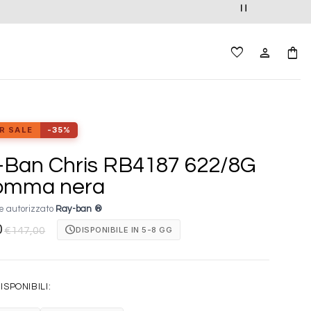
R SALE
-35%
-Ban Chris RB4187 622/8G
omma nera
e autorizzato
Ray-ban ®
0
schedule
DISPONIBILE IN 5-8 GG
€
147,00
ISPONIBILI: