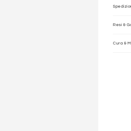
Spedizi
Resi & G
Cura & 