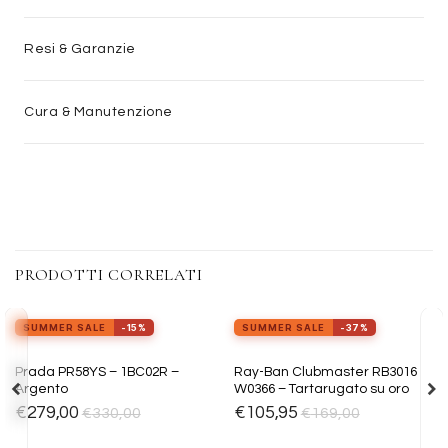
Resi & Garanzie
Cura & Manutenzione
PRODOTTI CORRELATI
view_in_ar
Provalo ora
SUMMER SALE
-15%
SUMMER SALE
-37%
Aggiungi
Aggiungi
Prada PR58YS – 1BC02R –
Ray-Ban Clubmaster RB3016
alla lista
alla lista
Argento
W0366 – Tartarugato su oro
dei
dei
desideri
desideri
€
279,00
€
105,95
€
330,00
€
169,00