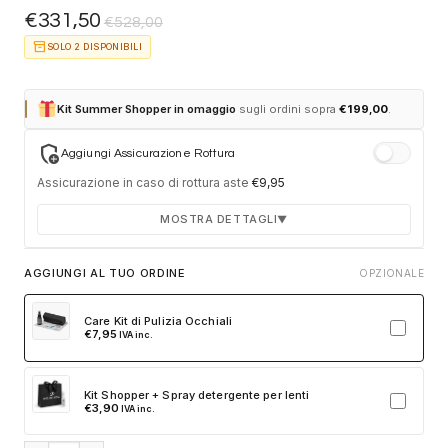
€
331,50
€
528,00
inventory_2
SOLO 2 DISPONIBILI
Kit Summer Shopper in omaggio
sugli ordini sopra
€
199,00
.
add_moderator
Aggiungi Assicurazione Rottura
Assicurazione in caso di rottura aste
€
9,95
MOSTRA DETTAGLI
▼
Durata 12 mesi dalla consegna dell'ordine
AGGIUNGI AL TUO ORDINE
OPZIONALE
Fino a 2 sostituzioni delle aste in caso di danno
accidentale
Care Kit di Pulizia Occhiali
€
7,95
IVA inc.
Ricambi originali e certificati del produttore
Spedizione espressa delle aste nuove
Kit Shopper + Spray detergente per lenti
Clicca sulla card per attivare l'assicurazione. Se non clicchi, non
€
3,90
IVA inc.
verrà aggiunta al tuo ordine.