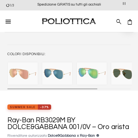
Salta
Spedizione GRATIS su tutti gli occhiali
1/3
ai
contenuti
Aggiung
alla list
dei
desider
COLORI DISPONIBILI:
SUMMER SALE
-37%
Ray-Ban RB3029M BY
DOLCE&GABBANA 001/0V – Oro arista
Rivenditore autorizzato
Dolce&Gabbana x Ray-Ban ®