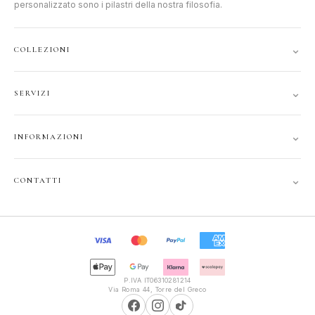
personalizzato sono i pilastri della nostra filosofia.
⌄
COLLEZIONI
DONNA
⌄
SERVIZI
UOMO
ACCOUNT
JUNIOR
⌄
INFORMAZIONI
TRACCIA ORDINE
GIFT CARD
CONTATTI
SPEDIZIONI
⌄
CONTATTI
PRIVACY
FAQ
+39 351 121 99 24
COOKIE
INFOPOLIOTTICA@LIBERO.IT
RECESSO
Lun–Sab
TERMINI
9:30–13:00, 16:00–20:00
P.IVA IT06310281214
Via Roma 44, Torre del Greco