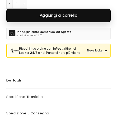
Ray-Ban RB3029M BY DOLCE&GABBANA 001/0V - Oro arista qua
Aggiungi al carrello
Consegna entro
domenica 09 Agosto
local_shipping
se ordini entro le 12:00
Ricevi il tuo ordine con
InPost
: ritiro nel
Trova locker →
Locker
24/7
o nel Punto di ritiro più vicino
Dettagli
Specifiche Tecniche
Spedizione & Consegna