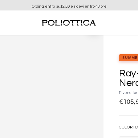
Ordina entro le 12:00 e ricevi entro 48 ore
Aggiungi
alla lista
dei
desideri
SUMME
Ray-
Ner
Rivenditor
€
105,
COLORI D