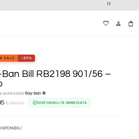
R SALE
-37%
Ban Bill RB2198 901/56 –
o
e autorizzato
Ray-ban ®
95
check_circle
DISPONIBILITÀ IMMEDIATA
€
169,00
ISPONIBILI: