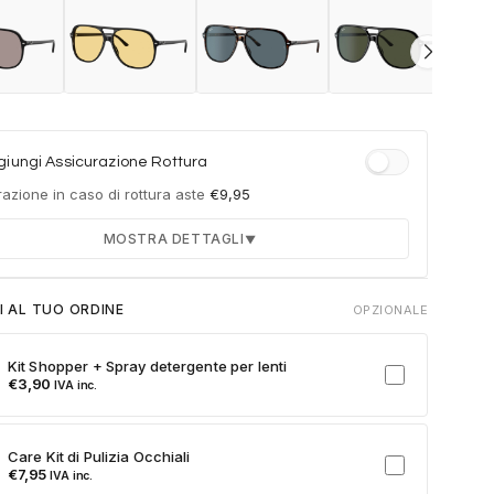
iungi Assicurazione Rottura
azione in caso di rottura aste
€
9,95
MOSTRA DETTAGLI
▼
Durata 12 mesi dalla consegna dell'ordine
I AL TUO ORDINE
OPZIONALE
Fino a 2 sostituzioni delle aste in caso di danno
accidentale
Kit Shopper + Spray detergente per lenti
Ricambi originali e certificati del produttore
€
3,90
IVA inc.
Spedizione espressa delle aste nuove
ulla card per attivare l'assicurazione. Se non clicchi, non verrà
Care Kit di Pulizia Occhiali
a al tuo ordine.
€
7,95
IVA inc.