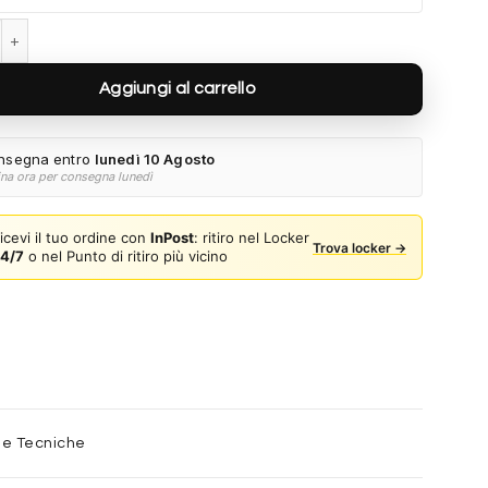
ill RB2198 901/56 - Nero quantità
Aggiungi al carrello
nsegna entro
lunedì 10 Agosto
ina ora per consegna lunedì
icevi il tuo ordine con
InPost
: ritiro nel Locker
Trova locker →
4/7
o nel Punto di ritiro più vicino
he Tecniche