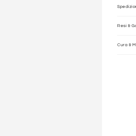
Spedizi
Resi & G
Cura & 