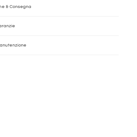
one & Consegna
aranzie
Manutenzione