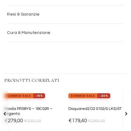
Resi & Garanzie
Cura & Manutenzione
PRODOTTI CORRELATI
view_in_ar
Provalo ora
SUMMER SALE
-15%
SUMMER SALE
-40%
Aggiungi
Aggiungi
Prada PR58YS – 1BC02R –
Dsquared2 D2 0102/S LKS/ST
alla lista
alla lista
Argento
dei
dei
desideri
desideri
€
279,00
€
179,40
€
330,00
€
299,00