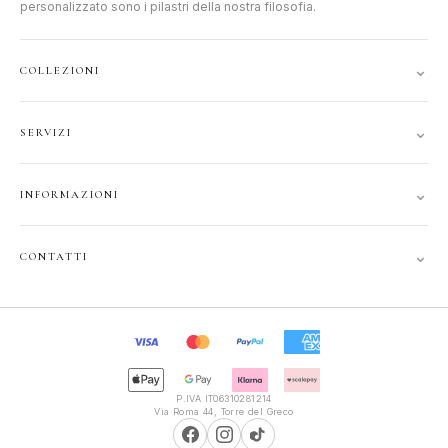
personalizzato sono i pilastri della nostra filosofia.
⌄
COLLEZIONI
DONNA
⌄
SERVIZI
UOMO
ACCOUNT
JUNIOR
⌄
INFORMAZIONI
TRACCIA ORDINE
GIFT CARD
CONTATTI
SPEDIZIONI
⌄
CONTATTI
PRIVACY
FAQ
+39 351 121 99 24
COOKIE
INFOPOLIOTTICA@LIBERO.IT
RECESSO
Lun–Sab
TERMINI
9:30–13:00, 16:00–20:00
P.IVA IT06310281214
Via Roma 44, Torre del Greco