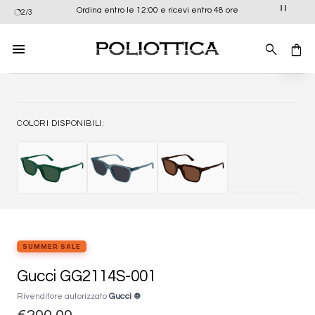
Salta
Ordina entro le 12:00 e ricevi entro 48 ore
2/3
ai
contenuti
Aggiung
alla list
dei
desider
COLORI DISPONIBILI:
SUMMER SALE
Gucci GG2114S-001
Rivenditore autorizzato
Gucci ®