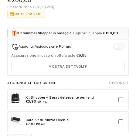
€
200,00
€
Prezzo di listino:
250,00
(-20%)
inventory_2
SOLO 1 DISPONIBILI
Kit Summer Shopper in omaggio
sugli ordini sopra
€
199,00
.
add_moderator
Aggiungi Assicurazione Rottura
Assicurazione in caso di rottura aste
€
9,95
MOSTRA DETTAGLI
▼
Durata 12 mesi dalla consegna dell'ordine
AGGIUNGI AL TUO ORDINE
OPZIONALE
Fino a 2 sostituzioni delle aste in caso di danno
accidentale
Kit Shopper + Spray detergente per lenti
€
3,90
IVA inc.
Ricambi originali e certificati del produttore
Spedizione espressa delle aste nuove
Care Kit di Pulizia Occhiali
Clicca sulla card per attivare l'assicurazione. Se non clicchi, non
€
7,95
IVA inc.
verrà aggiunta al tuo ordine.