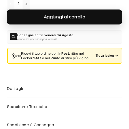
Gucci GG2114S-001 quantità
Aggiungi al carrello
Consegna entro
venerdì 14 Agosto
local_shipping
ordina ora per consegna venerdì
Ricevi il tuo ordine con
InPost
: ritiro nel
Trova locker →
Locker
24/7
o nel Punto di ritiro più vicino
Dettagli
Specifiche Tecniche
Spedizione & Consegna