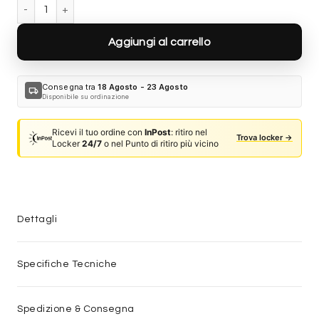
Gucci GG1958S-002 quantità
Aggiungi al carrello
Consegna tra
18 Agosto - 23 Agosto
local_shipping
Disponibile su ordinazione
Ricevi il tuo ordine con
InPost
: ritiro nel
Trova locker →
Locker
24/7
o nel Punto di ritiro più vicino
Dettagli
Specifiche Tecniche
Spedizione & Consegna