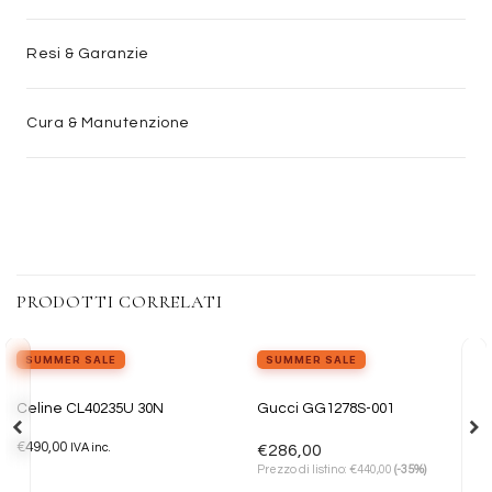
Resi & Garanzie
Cura & Manutenzione
PRODOTTI CORRELATI
SUMMER SALE
SUMMER SALE
ESAURITO
Aggiungi
Aggiungi
Celine CL40235U 30N
Gucci GG1278S-001
alla lista
alla lista
dei
dei
€
490,00
desideri
desideri
IVA inc.
€
286,00
€
Prezzo di listino:
440,00
(-35%)