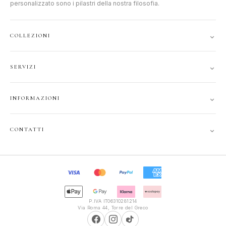
personalizzato sono i pilastri della nostra filosofia.
⌄
COLLEZIONI
DONNA
⌄
SERVIZI
UOMO
ACCOUNT
JUNIOR
⌄
INFORMAZIONI
TRACCIA ORDINE
GIFT CARD
CONTATTI
SPEDIZIONI
⌄
CONTATTI
PRIVACY
FAQ
+39 351 121 99 24
COOKIE
INFOPOLIOTTICA@LIBERO.IT
RECESSO
Lun–Sab
TERMINI
9:30–13:00, 16:00–20:00
P.IVA IT06310281214
Via Roma 44, Torre del Greco