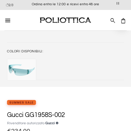
Salta
Ordina entro le 12:00 e ricevi entro 48 ore
2/3
ai
contenuti
Aggiung
alla list
dei
desider
COLORI DISPONIBILI:
SUMMER SALE
Gucci GG1958S-002
Rivenditore autorizzato
Gucci ®