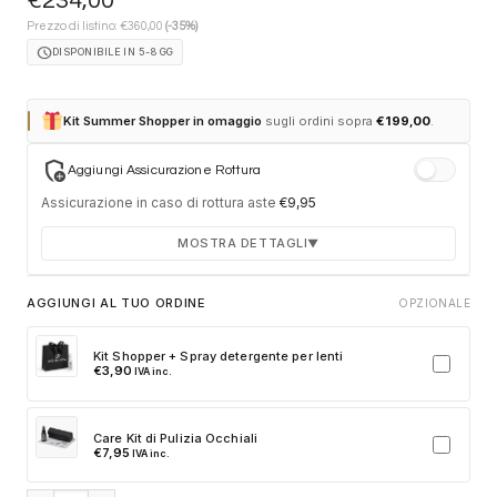
€
234,00
€
Prezzo di listino:
360,00
(-35%)
schedule
DISPONIBILE IN 5-8 GG
Kit Summer Shopper in omaggio
sugli ordini sopra
€
199,00
.
add_moderator
Aggiungi Assicurazione Rottura
Assicurazione in caso di rottura aste
€
9,95
MOSTRA DETTAGLI
▼
Durata 12 mesi dalla consegna dell'ordine
AGGIUNGI AL TUO ORDINE
OPZIONALE
Fino a 2 sostituzioni delle aste in caso di danno
accidentale
Kit Shopper + Spray detergente per lenti
€
3,90
IVA inc.
Ricambi originali e certificati del produttore
Spedizione espressa delle aste nuove
Care Kit di Pulizia Occhiali
Clicca sulla card per attivare l'assicurazione. Se non clicchi, non
€
7,95
IVA inc.
verrà aggiunta al tuo ordine.