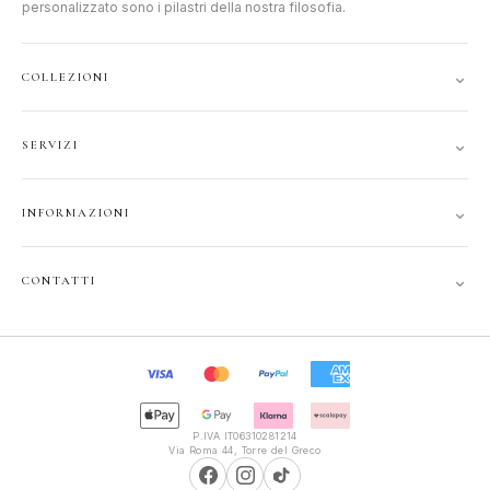
personalizzato sono i pilastri della nostra filosofia.
⌄
COLLEZIONI
DONNA
⌄
SERVIZI
UOMO
ACCOUNT
JUNIOR
⌄
INFORMAZIONI
TRACCIA ORDINE
GIFT CARD
CONTATTI
SPEDIZIONI
⌄
CONTATTI
PRIVACY
FAQ
+39 351 121 99 24
COOKIE
INFOPOLIOTTICA@LIBERO.IT
RECESSO
Lun–Sab
TERMINI
9:30–13:00, 16:00–20:00
P.IVA IT06310281214
Via Roma 44, Torre del Greco