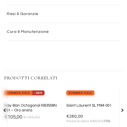
Resi & Garanzie
Cura & Manutenzione
PRODOTTI CORRELATI
view_in_ar
Provalo ora
SUMMER SALE
-38%
SUMMER SALE
Aggiungi
Aggiungi
Ray-Ban Octagonal RB3556N
Saint Laurent SL M94-001
alla lista
alla lista
001 – Oro arista
dei
dei
desideri
desideri
€
260,00
€
105,00
€
169,00
€
Prezzo di listino:
400,00
(-35%)