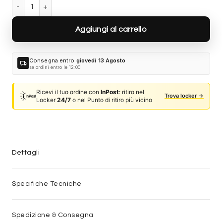
Gucci GG2032S-001 quantità
Aggiungi al carrello
Consegna entro
giovedì 13 Agosto
local_shipping
se ordini entro le 12:00
Ricevi il tuo ordine con
InPost
: ritiro nel
Trova locker →
Locker
24/7
o nel Punto di ritiro più vicino
Dettagli
Specifiche Tecniche
Spedizione & Consegna