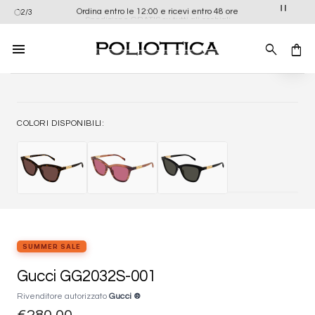
Salta
Ordina entro le 12:00 e ricevi entro 48 ore
2/3
Spedizione GRATIS su tutti gli occhiali
ai
contenuti
Aggiung
alla list
dei
desider
COLORI DISPONIBILI:
SUMMER SALE
Gucci GG2032S-001
Rivenditore autorizzato
Gucci ®