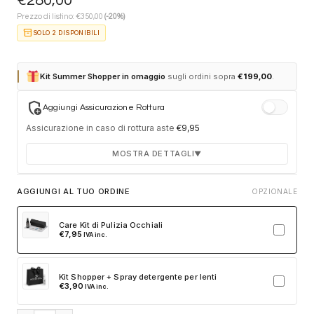
€
280,00
€
Prezzo di listino:
350,00
(-20%)
inventory_2
SOLO 2 DISPONIBILI
Kit Summer Shopper in omaggio
sugli ordini sopra
€
199,00
.
add_moderator
Aggiungi Assicurazione Rottura
Assicurazione in caso di rottura aste
€
9,95
MOSTRA DETTAGLI
▼
Durata 12 mesi dalla consegna dell'ordine
AGGIUNGI AL TUO ORDINE
OPZIONALE
Fino a 2 sostituzioni delle aste in caso di danno
accidentale
Care Kit di Pulizia Occhiali
€
7,95
IVA inc.
Ricambi originali e certificati del produttore
Spedizione espressa delle aste nuove
Kit Shopper + Spray detergente per lenti
Clicca sulla card per attivare l'assicurazione. Se non clicchi, non
€
3,90
IVA inc.
verrà aggiunta al tuo ordine.