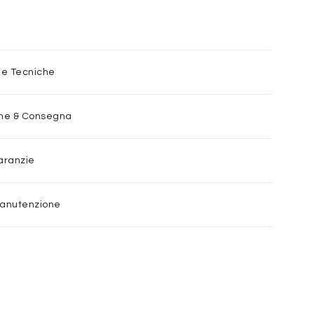
he Tecniche
one & Consegna
aranzie
Manutenzione