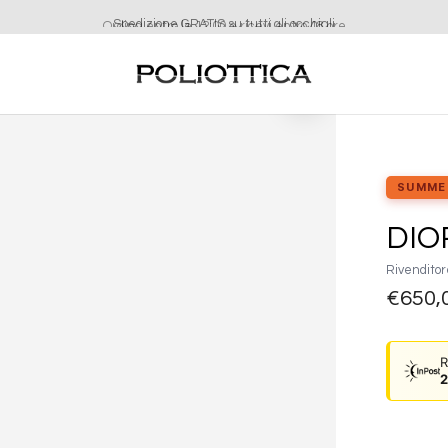
Ordina entro le 12:00 e ricevi entro 48 ore
Aggiungi
alla lista
dei
desideri
SUMME
DIO
Rivenditor
€
650,
R
2