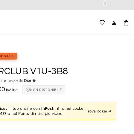
R SALE
RCLUB V1U-3B8
e autorizzato
Dior ®
00
cancel
NON DISPONIBILE
IVA inc.
icevi il tuo ordine con
InPost
: ritiro nel Locker
Trova locker →
4/7
o nel Punto di ritiro più vicino