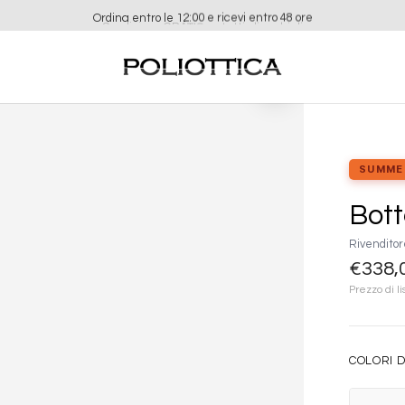
Ordina entro le 12:00 e ricevi entro 48 ore
Aggiungi
alla lista
dei
desideri
SUMME
Bot
Rivenditor
€
338,
Prezzo di li
COLORI D