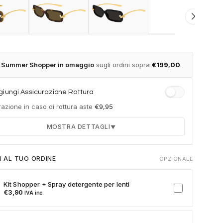
t Summer Shopper in omaggio
sugli ordini sopra
€
199,00
.
iungi Assicurazione Rottura
azione in caso di rottura aste
€
9,95
MOSTRA DETTAGLI
▼
Durata 12 mesi dalla consegna dell'ordine
I AL TUO ORDINE
OPZIONALE
Fino a 2 sostituzioni delle aste in caso di danno
accidentale
Kit Shopper + Spray detergente per lenti
Ricambi originali e certificati del produttore
€
3,90
IVA inc.
Spedizione espressa delle aste nuove
ulla card per attivare l'assicurazione. Se non clicchi, non verrà