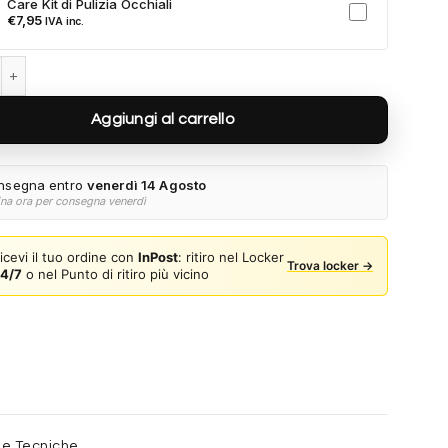
Care Kit di Pulizia Occhiali
a al tuo ordine.
€
7,95
IVA inc.
Veneta BV1439S-005 quantità
Aggiungi al carrello
nsegna entro
venerdì 14 Agosto
ina ora per consegna venerdì
icevi il tuo ordine con
InPost
: ritiro nel Locker
Trova locker →
4/7
o nel Punto di ritiro più vicino
he Tecniche