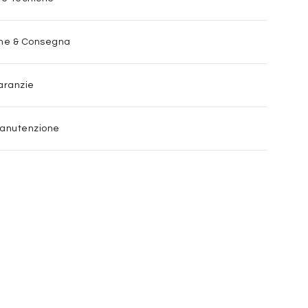
one & Consegna
aranzie
Manutenzione