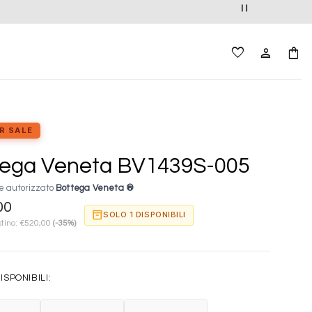
R SALE
tega Veneta BV1439S-005
e autorizzato
Bottega Veneta ®
00
inventory_2
SOLO 1 DISPONIBILI
stino:
€
520,00
(-35%)
ISPONIBILI: