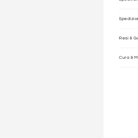
Spedizi
Resi & G
Cura & 