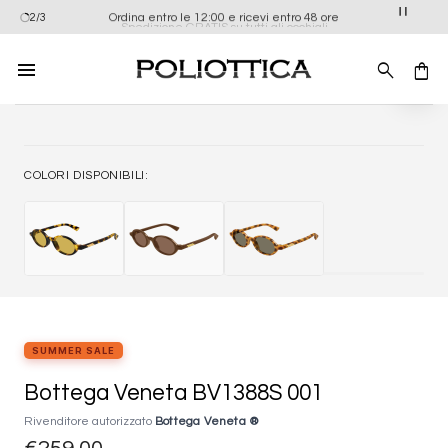
Salta
Ordina entro le 12:00 e ricevi entro 48 ore
2/3
Spedizione GRATIS su tutti gli occhiali
ai
contenuti
Aggiung
alla list
dei
desider
COLORI DISPONIBILI:
SUMMER SALE
Bottega Veneta BV1388S 001
Rivenditore autorizzato
Bottega Veneta ®