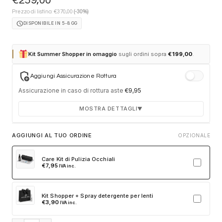
€
259,00
€
Prezzo di listino:
370,00
(-30%)
schedule
DISPONIBILE IN 5-8 GG
Kit Summer Shopper in omaggio
sugli ordini sopra
€
199,00
.
add_moderator
Aggiungi Assicurazione Rottura
Assicurazione in caso di rottura aste
€
9,95
MOSTRA DETTAGLI
▼
Durata 12 mesi dalla consegna dell'ordine
AGGIUNGI AL TUO ORDINE
OPZIONALE
Fino a 2 sostituzioni delle aste in caso di danno
accidentale
Care Kit di Pulizia Occhiali
€
7,95
IVA inc.
Ricambi originali e certificati del produttore
Spedizione espressa delle aste nuove
Kit Shopper + Spray detergente per lenti
Clicca sulla card per attivare l'assicurazione. Se non clicchi, non
€
3,90
IVA inc.
verrà aggiunta al tuo ordine.