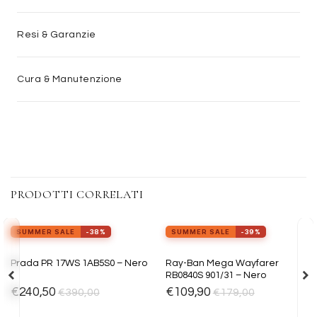
Resi & Garanzie
Cura & Manutenzione
PRODOTTI CORRELATI
view_in_ar
view_in_ar
Provalo ora
Provalo ora
SUMMER SALE
-38%
SUMMER SALE
-39%
Aggiungi
Aggiungi
Ray-Ban Mega Wayfarer
Prada PR 17WS 1AB5S0 – Nero
alla lista
alla lista
RB0840S 901/31 – Nero
dei
dei
desideri
desideri
€
240,50
€
109,90
€
390,00
€
179,00