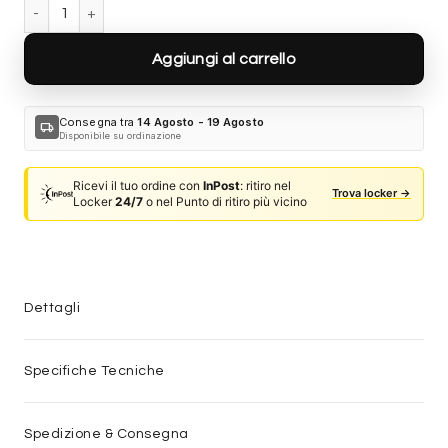
Bottega Veneta BV1388S 001 quantità
Aggiungi al carrello
Consegna tra
14 Agosto - 19 Agosto
local_shipping
Disponibile su ordinazione
Ricevi il tuo ordine con
InPost
: ritiro nel
Trova locker →
Locker
24/7
o nel Punto di ritiro più vicino
Dettagli
Specifiche Tecniche
Spedizione & Consegna