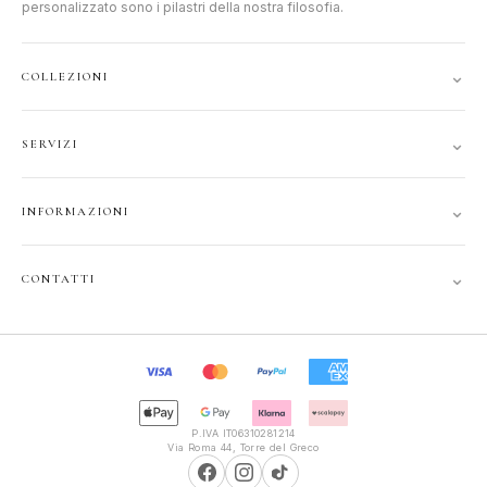
personalizzato sono i pilastri della nostra filosofia.
⌄
COLLEZIONI
DONNA
⌄
SERVIZI
UOMO
ACCOUNT
JUNIOR
⌄
INFORMAZIONI
TRACCIA ORDINE
GIFT CARD
CONTATTI
SPEDIZIONI
⌄
CONTATTI
PRIVACY
FAQ
+39 351 121 99 24
COOKIE
INFOPOLIOTTICA@LIBERO.IT
RECESSO
Lun–Sab
TERMINI
9:30–13:00, 16:00–20:00
P.IVA IT06310281214
Via Roma 44, Torre del Greco